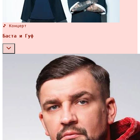
🎵 Концерт
Баста и Гуф