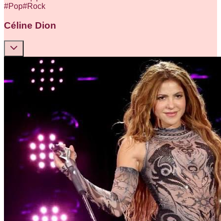
#
Pop
#
Rock
Céline Dion