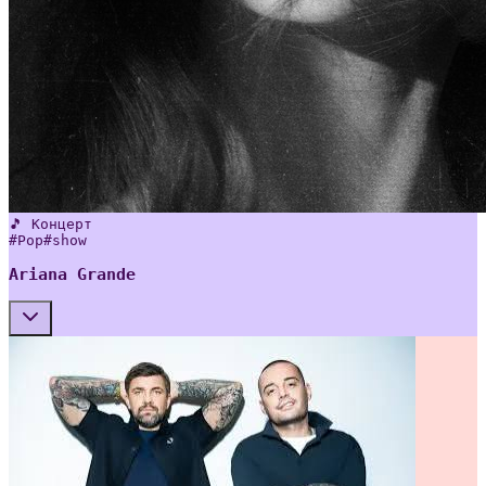
🎵 Концерт
#
Pop
#
show
Ariana Grande