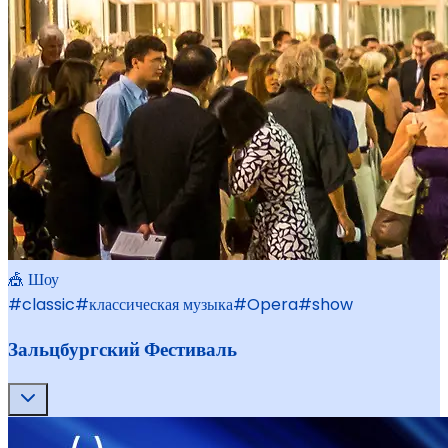
🎪 Шоу
#
classic
#
классическая музыка
#
Opera
#
show
Зальцбургский Фестиваль