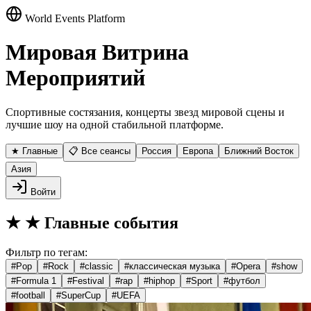
World Events Platform
Мировая Витрина
Мероприятий
Спортивные состязания, концерты звезд мировой сцены и
лучшие шоу на одной стабильной платформе.
★ Главные
📋 Все сеансы
Россия
Европа
Ближний Восток
Азия
Войти
★
★ Главные события
Фильтр по тегам:
#
Pop
#
Rock
#
classic
#
классическая музыка
#
Opera
#
show
#
Formula 1
#
Festival
#
rap
#
hiphop
#
Sport
#
футбол
#
football
#
SuperCup
#
UEFA