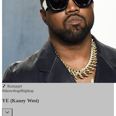
🎵 Концерт
#
show
#
rap
#
hiphop
YE (Kaney West)