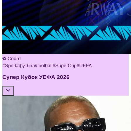
⚽ Спорт
#
Sport
#
футбол
#
football
#
SuperCup
#
UEFA
Супер Кубок УЕФА 2026