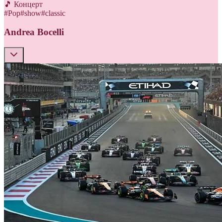
🎵 Концерт
#
Pop
#
show
#
classic
Andrea Bocelli