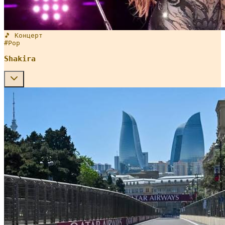
🎵 Концерт
#
Pop
Shakira