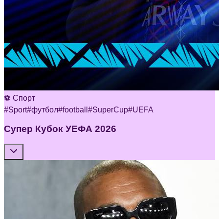
⚽ Спорт
#
Sport
#
футбол
#
football
#
SuperCup
#
UEFA
Супер Кубок УЕФА 2026