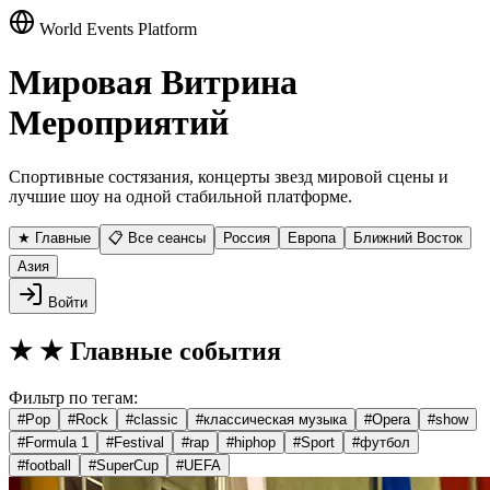
World Events Platform
Мировая Витрина
Мероприятий
Спортивные состязания, концерты звезд мировой сцены и
лучшие шоу на одной стабильной платформе.
★ Главные
📋 Все сеансы
Россия
Европа
Ближний Восток
Азия
Войти
★
★ Главные события
Фильтр по тегам:
#
Pop
#
Rock
#
classic
#
классическая музыка
#
Opera
#
show
#
Formula 1
#
Festival
#
rap
#
hiphop
#
Sport
#
футбол
#
football
#
SuperCup
#
UEFA