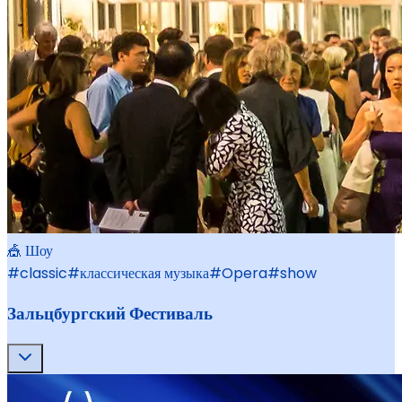
🎪 Шоу
#
classic
#
классическая музыка
#
Opera
#
show
Зальцбургский Фестиваль