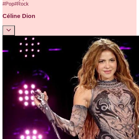
#
Pop
#
Rock
Céline Dion