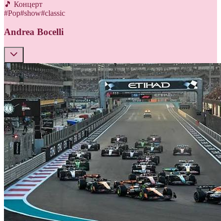
🎵 Концерт
#
Pop
#
show
#
classic
Andrea Bocelli