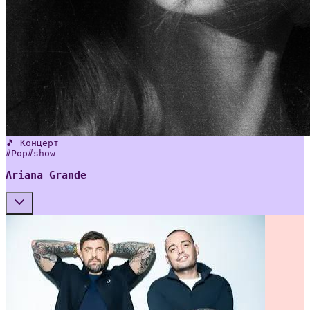
🎵 Концерт
#
Pop
#
show
Ariana Grande