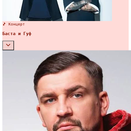
🎵 Концерт
Баста и Гуф