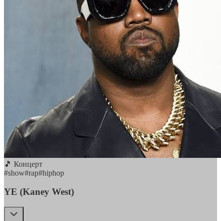
🎵 Концерт
#
show
#
rap
#
hiphop
YE (Kaney West)