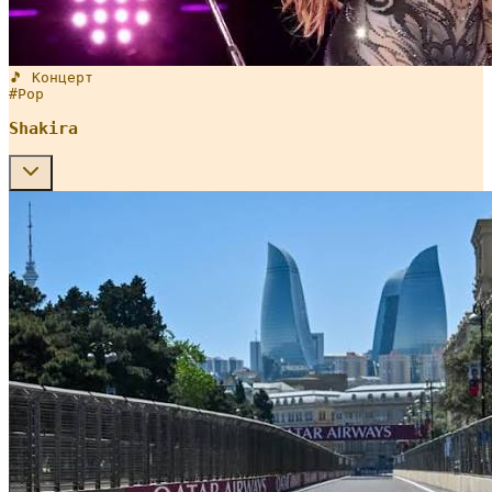
🎵 Концерт
#
Pop
Shakira