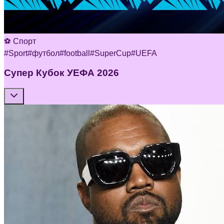
⚽ Спорт
#
Sport
#
футбол
#
football
#
SuperCup
#
UEFA
Супер Кубок УЕФА 2026