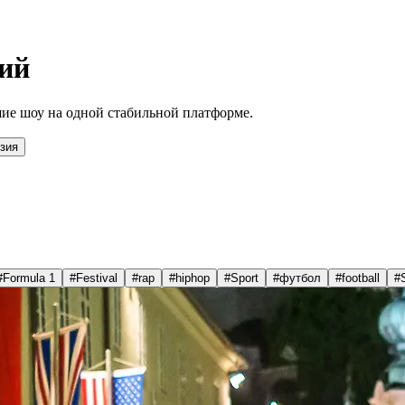
ий
ие шоу на одной стабильной платформе.
зия
#
Formula 1
#
Festival
#
rap
#
hiphop
#
Sport
#
футбол
#
football
#