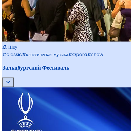
🎪 Шоу
#
classic
#
классическая музыка
#
Opera
#
show
Зальцбургский Фестиваль