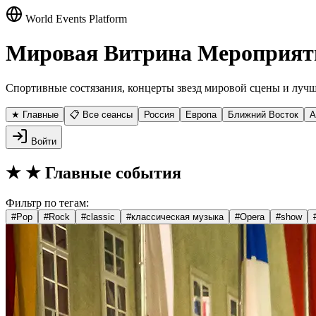
World Events Platform
Мировая Витрина Мероприят
Спортивные состязания, концерты звезд мировой сцены и лучш
★ Главные
📋 Все сеансы
Россия
Европа
Ближний Восток
А
Войти
★
★ Главные события
Фильтр по тегам:
#
Pop
#
Rock
#
classic
#
классическая музыка
#
Opera
#
show