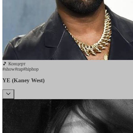
🎵 Концерт
#
show
#
rap
#
hiphop
YE (Kaney West)