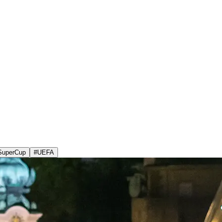
SuperCup
#
UEFA