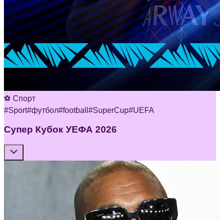
⚽ Спорт
#
Sport
#
футбол
#
football
#
SuperCup
#
UEFA
Супер Кубок УЕФА 2026