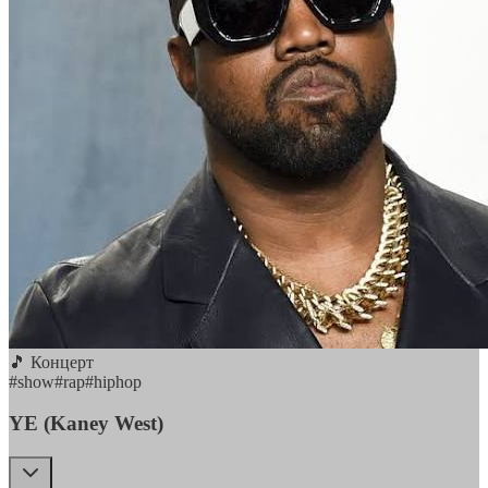
🎵 Концерт
#
show
#
rap
#
hiphop
YE (Kaney West)