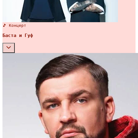
🎵 Концерт
Баста и Гуф