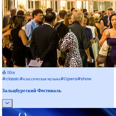
🎪 Шоу
#
classic
#
классическая музыка
#
Opera
#
show
Зальцбургский Фестиваль