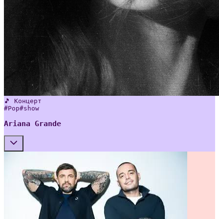
🎵 Концерт
#
Pop
#
show
Ariana Grande