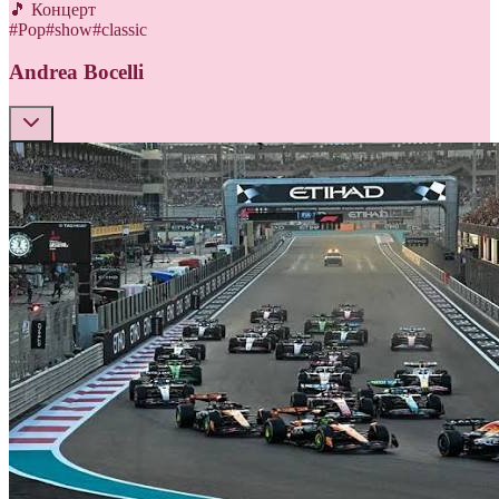
🎵 Концерт
#
Pop
#
show
#
classic
Andrea Bocelli