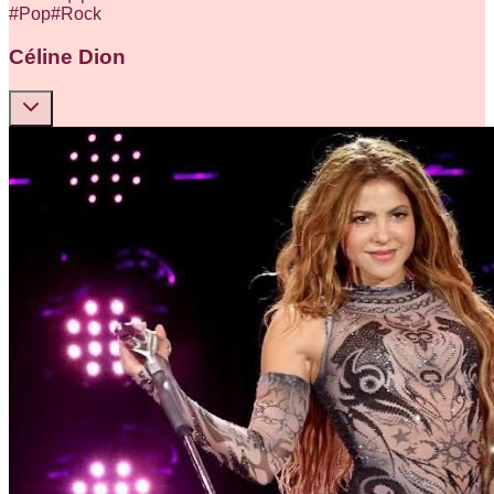
#
Pop
#
Rock
Céline Dion