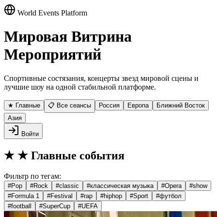
World Events Platform
Мировая Витрина
Мероприятий
Спортивные состязания, концерты звезд мировой сцены и
лучшие шоу на одной стабильной платформе.
★ Главные
📋 Все сеансы
Россия
Европа
Ближний Восток
Азия
Войти
★
★ Главные события
Фильтр по тегам:
#
Pop
#
Rock
#
classic
#
классическая музыка
#
Opera
#
show
#
Formula 1
#
Festival
#
rap
#
hiphop
#
Sport
#
футбол
#
football
#
SuperCup
#
UEFA