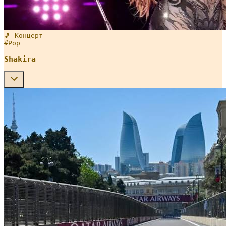
🎵 Концерт
#
Pop
Shakira