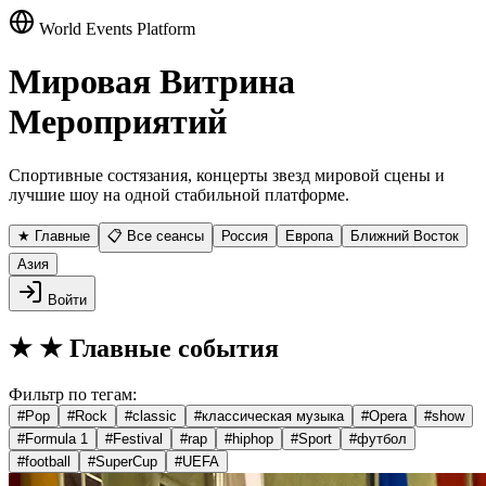
World Events Platform
Мировая Витрина
Мероприятий
Спортивные состязания, концерты звезд мировой сцены и
лучшие шоу на одной стабильной платформе.
★ Главные
📋 Все сеансы
Россия
Европа
Ближний Восток
Азия
Войти
★
★ Главные события
Фильтр по тегам:
#
Pop
#
Rock
#
classic
#
классическая музыка
#
Opera
#
show
#
Formula 1
#
Festival
#
rap
#
hiphop
#
Sport
#
футбол
#
football
#
SuperCup
#
UEFA