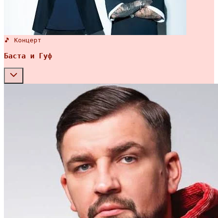
🎵 Концерт
Баста и Гуф