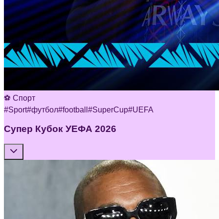
⚽ Спорт
#
Sport
#
футбол
#
football
#
SuperCup
#
UEFA
Супер Кубок УЕФА 2026