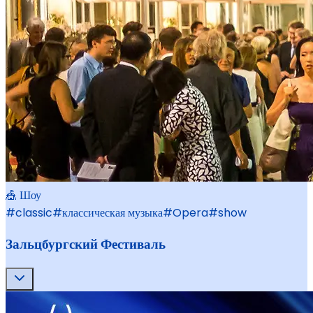
🎪 Шоу
#
classic
#
классическая музыка
#
Opera
#
show
Зальцбургский Фестиваль