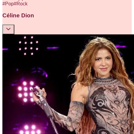
#
Pop
#
Rock
Céline Dion