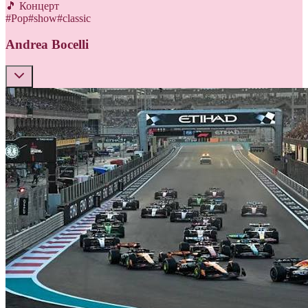
🎵 Концерт
#
Pop
#
show
#
classic
Andrea Bocelli