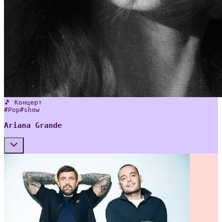
🎵 Концерт
#
Pop
#
show
Ariana Grande