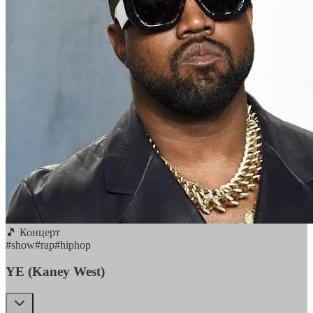
🎵 Концерт
#
show
#
rap
#
hiphop
YE (Kaney West)