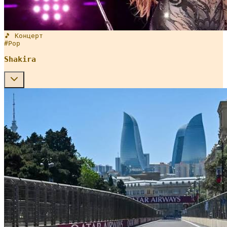
🎵 Концерт
#
Pop
Shakira