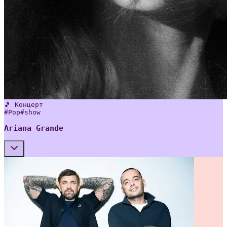
🎵 Концерт
#
Pop
#
show
Ariana Grande