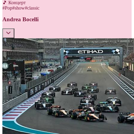
🎵 Концерт
#
Pop
#
show
#
classic
Andrea Bocelli