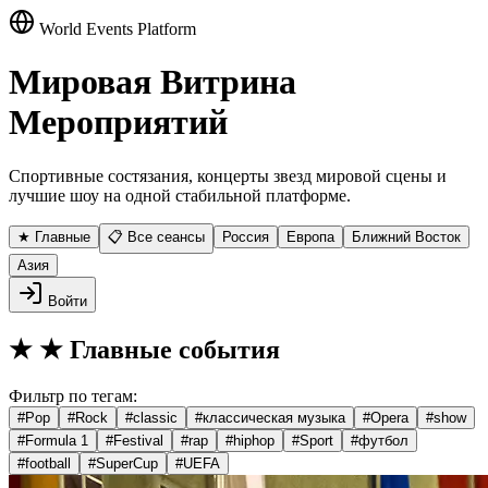
World Events Platform
Мировая Витрина
Мероприятий
Спортивные состязания, концерты звезд мировой сцены и
лучшие шоу на одной стабильной платформе.
★ Главные
📋 Все сеансы
Россия
Европа
Ближний Восток
Азия
Войти
★
★ Главные события
Фильтр по тегам:
#
Pop
#
Rock
#
classic
#
классическая музыка
#
Opera
#
show
#
Formula 1
#
Festival
#
rap
#
hiphop
#
Sport
#
футбол
#
football
#
SuperCup
#
UEFA