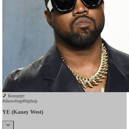
🎵 Концерт
#
show
#
rap
#
hiphop
YE (Kaney West)