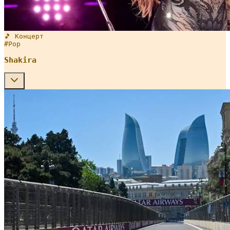
🎵 Концерт
#
Pop
Shakira