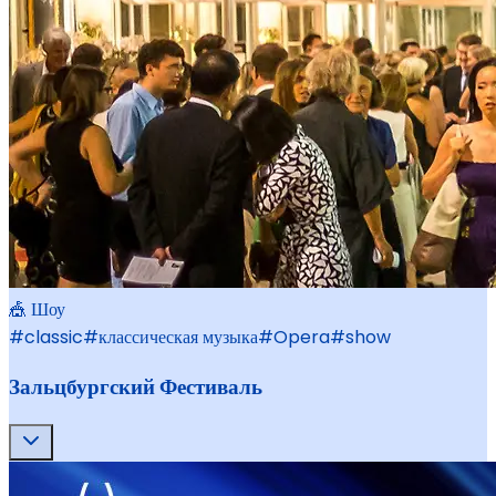
🎪 Шоу
#
classic
#
классическая музыка
#
Opera
#
show
Зальцбургский Фестиваль