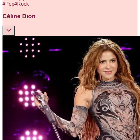
#
Pop
#
Rock
Céline Dion