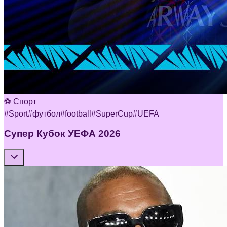
⚽ Спорт
#
Sport
#
футбол
#
football
#
SuperCup
#
UEFA
Супер Кубок УЕФА 2026