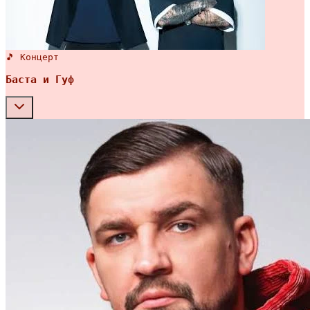
🎵 Концерт
Баста и Гуф