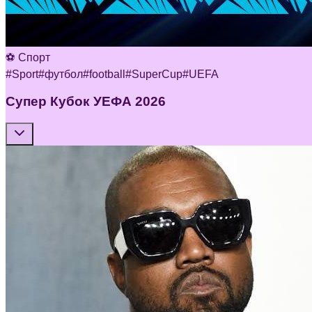
⚽ Спорт
#
Sport
#
футбол
#
football
#
SuperCup
#
UEFA
Супер Кубок УЕФА 2026