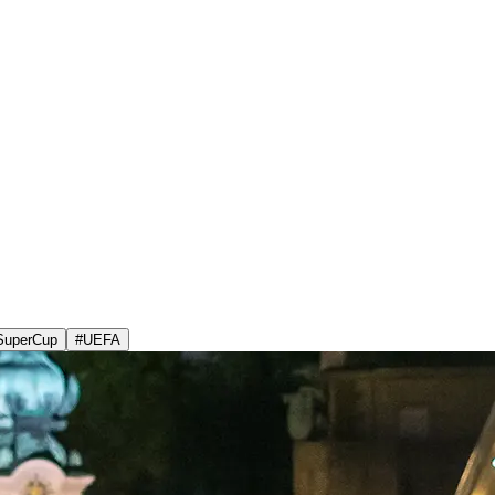
SuperCup
#
UEFA