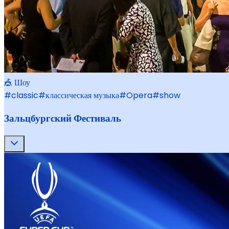
🎪 Шоу
#
classic
#
классическая музыка
#
Opera
#
show
Зальцбургский Фестиваль