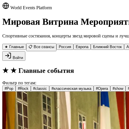
World Events Platform
Мировая Витрина Мероприят
Спортивные состязания, концерты звезд мировой сцены и лучш
★ Главные
📋 Все сеансы
Россия
Европа
Ближний Восток
А
Войти
★
★ Главные события
Фильтр по тегам:
#
Pop
#
Rock
#
classic
#
классическая музыка
#
Opera
#
show