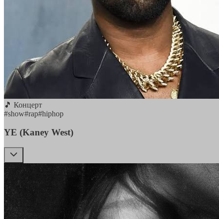
🎵 Концерт
#
show
#
rap
#
hiphop
YE (Kaney West)