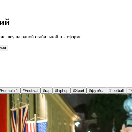
ий
ие шоу на одной стабильной платформе.
зия
#
Formula 1
#
Festival
#
rap
#
hiphop
#
Sport
#
футбол
#
football
#