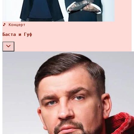
🎵 Концерт
Баста и Гуф