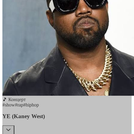
🎵 Концерт
#
show
#
rap
#
hiphop
YE (Kaney West)