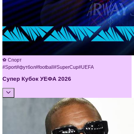
⚽ Спорт
#
Sport
#
футбол
#
football
#
SuperCup
#
UEFA
Супер Кубок УЕФА 2026