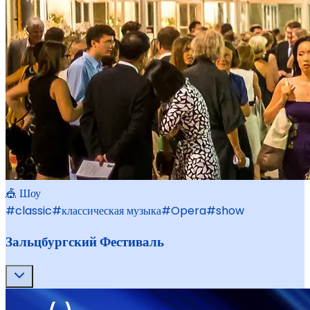
🎪 Шоу
#
classic
#
классическая музыка
#
Opera
#
show
Зальцбургский Фестиваль