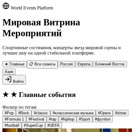
World Events Platform
Мировая Витрина
Мероприятий
Спортивные состязания, концерты звезд мировой сцены и
лучшие шоу на одной стабильной платформе.
★ Главные
📋 Все сеансы
Россия
Европа
Ближний Восток
Азия
Войти
★
★ Главные события
Фильтр по тегам:
#
Pop
#
Rock
#
classic
#
классическая музыка
#
Opera
#
show
#
Formula 1
#
Festival
#
rap
#
hiphop
#
Sport
#
футбол
#
football
#
SuperCup
#
UEFA