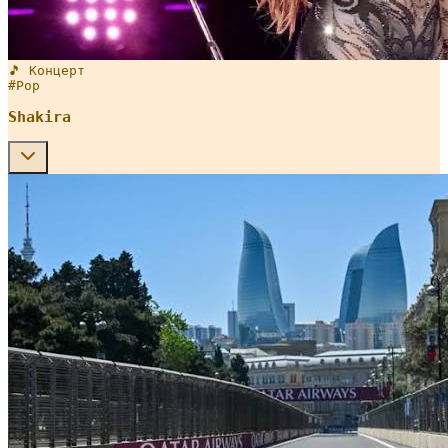
🎵 Концерт
#
Pop
Shakira