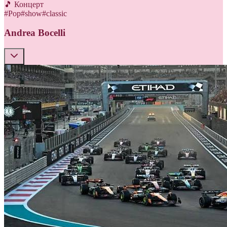
🎵 Концерт
#
Pop
#
show
#
classic
Andrea Bocelli