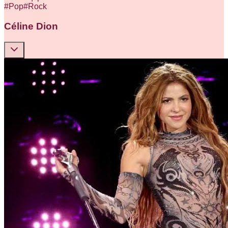
#
Pop
#
Rock
Céline Dion