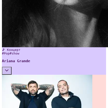
🎵 Концерт
#
Pop
#
show
Ariana Grande