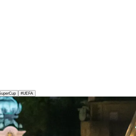
SuperCup
#
UEFA