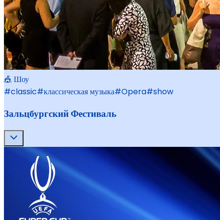
🎪 Шоу
#
classic
#
классическая музыка
#
Opera
#
show
Зальцбургский Фестиваль