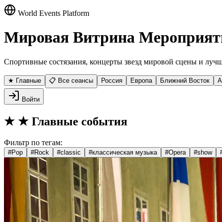
World Events Platform
Мировая Витрина Мероприят
Спортивные состязания, концерты звезд мировой сцены и лучш
★ Главные
📋 Все сеансы
Россия
Европа
Ближний Восток
А
Войти
★
★ Главные события
Фильтр по тегам:
#
Pop
#
Rock
#
classic
#
классическая музыка
#
Opera
#
show