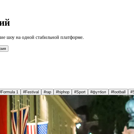
ий
ие шоу на одной стабильной платформе.
зия
#
Formula 1
#
Festival
#
rap
#
hiphop
#
Sport
#
футбол
#
football
#