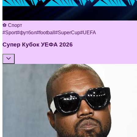
⚽ Спорт
#
Sport
#
футбол
#
football
#
SuperCup
#
UEFA
Супер Кубок УЕФА 2026