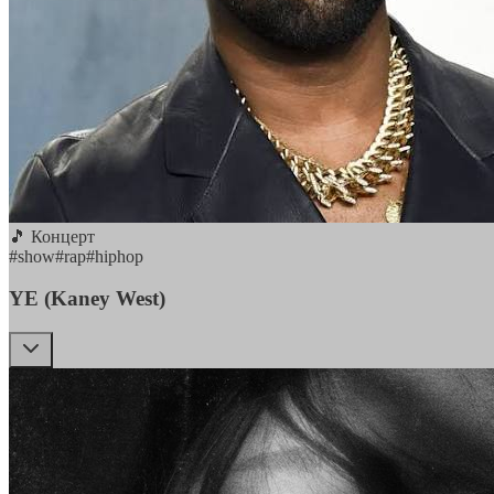
🎵 Концерт
#
show
#
rap
#
hiphop
YE (Kaney West)