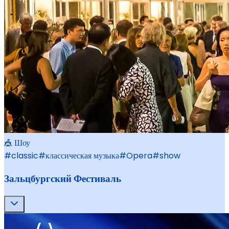
🎪 Шоу
#
classic
#
классическая музыка
#
Opera
#
show
Зальцбургский Фестиваль