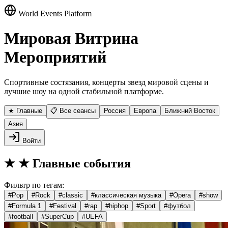
World Events Platform
Мировая Витрина
Мероприятий
Спортивные состязания, концерты звезд мировой сцены и
лучшие шоу на одной стабильной платформе.
★ Главные
📋 Все сеансы
Россия
Европа
Ближний Восток
Азия
Войти
★
★ Главные события
Фильтр по тегам:
#
Pop
#
Rock
#
classic
#
классическая музыка
#
Opera
#
show
#
Formula 1
#
Festival
#
rap
#
hiphop
#
Sport
#
футбол
#
football
#
SuperCup
#
UEFA