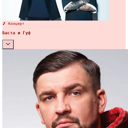
🎵 Концерт
Баста и Гуф