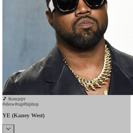
🎵 Концерт
#
show
#
rap
#
hiphop
YE (Kaney West)