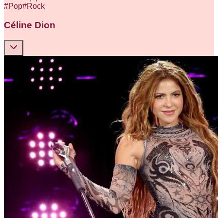
#
Pop
#
Rock
Céline Dion