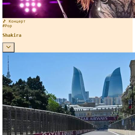
🎵 Концерт
#
Pop
Shakira