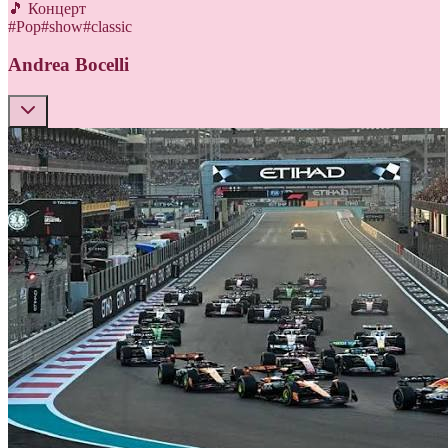
🎵 Концерт
#
Pop
#
show
#
classic
Andrea Bocelli