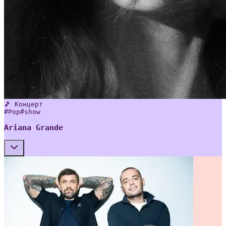
🎵 Концерт
#
Pop
#
show
Ariana Grande