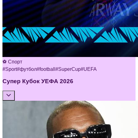
⚽ Спорт
#
Sport
#
футбол
#
football
#
SuperCup
#
UEFA
Супер Кубок УЕФА 2026