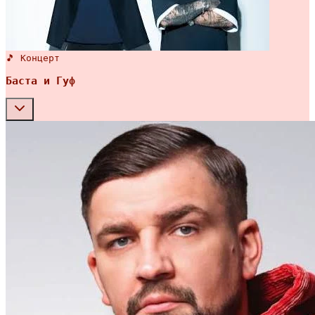
🎵 Концерт
Баста и Гуф