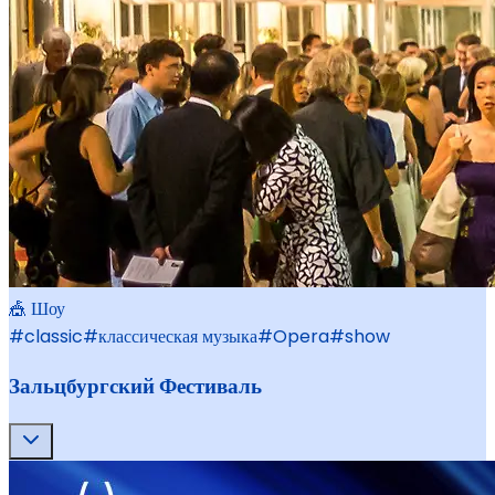
🎪 Шоу
#
classic
#
классическая музыка
#
Opera
#
show
Зальцбургский Фестиваль