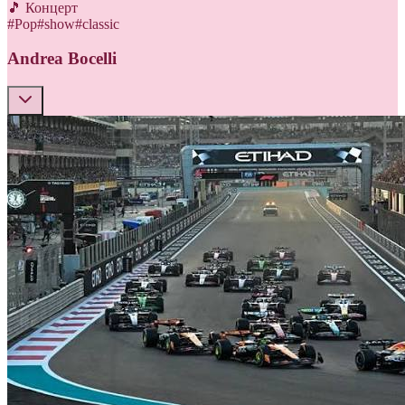
🎵 Концерт
#
Pop
#
show
#
classic
Andrea Bocelli