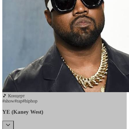
🎵 Концерт
#
show
#
rap
#
hiphop
YE (Kaney West)