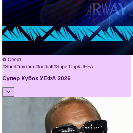
⚽ Спорт
#
Sport
#
футбол
#
football
#
SuperCup
#
UEFA
Супер Кубок УЕФА 2026