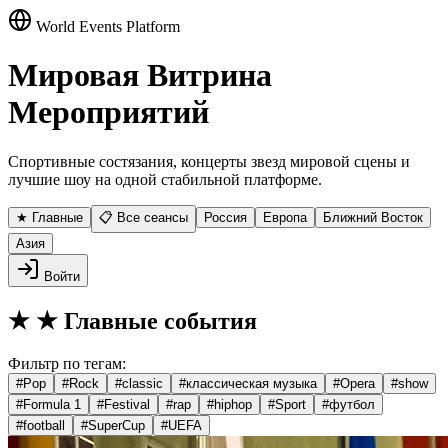
World Events Platform
Мировая Витрина
Мероприятий
Спортивные состязания, концерты звезд мировой сцены и
лучшие шоу на одной стабильной платформе.
★ Главные
📋 Все сеансы
Россия
Европа
Ближний Восток
Азия
Войти
★
★ Главные события
Фильтр по тегам:
#
Pop
#
Rock
#
classic
#
классическая музыка
#
Opera
#
show
#
Formula 1
#
Festival
#
rap
#
hiphop
#
Sport
#
футбол
#
football
#
SuperCup
#
UEFA