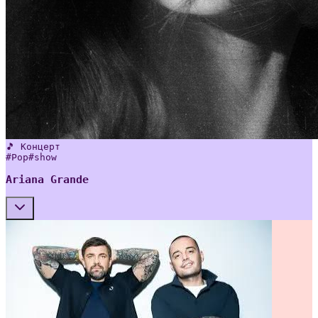
🎵 Концерт
#
Pop
#
show
Ariana Grande