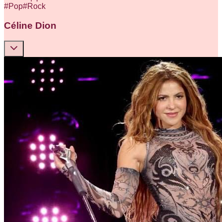
#
Pop
#
Rock
Céline Dion