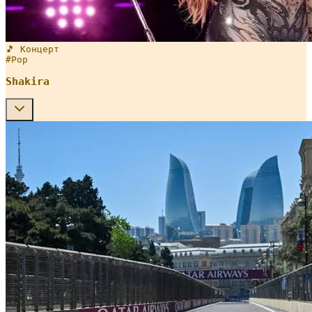
🎵 Концерт
#
Pop
Shakira