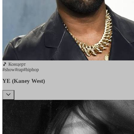
🎵 Концерт
#
show
#
rap
#
hiphop
YE (Kaney West)