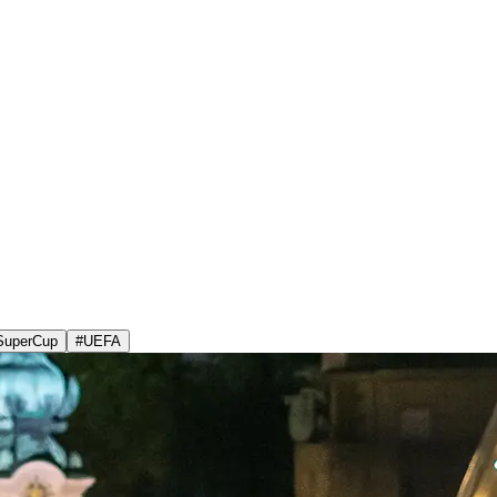
SuperCup
#
UEFA