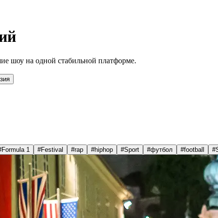
ий
ие шоу на одной стабильной платформе.
зия
#
Formula 1
#
Festival
#
rap
#
hiphop
#
Sport
#
футбол
#
football
#