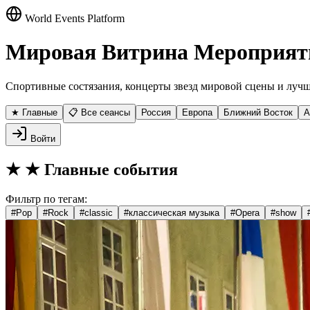
World Events Platform
Мировая Витрина Мероприят
Спортивные состязания, концерты звезд мировой сцены и лучш
★ Главные
📋 Все сеансы
Россия
Европа
Ближний Восток
А
Войти
★
★ Главные события
Фильтр по тегам:
#
Pop
#
Rock
#
classic
#
классическая музыка
#
Opera
#
show