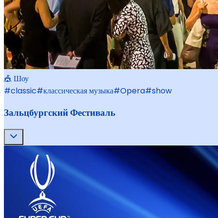
🎪 Шоу
#
classic
#
классическая музыка
#
Opera
#
show
Зальцбургский Фестиваль