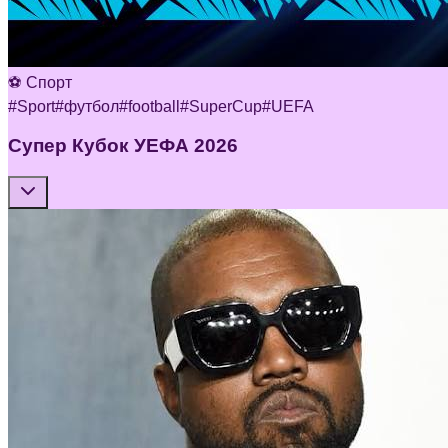
⚽ Спорт
#
Sport
#
футбол
#
football
#
SuperCup
#
UEFA
Супер Кубок УЕФА 2026