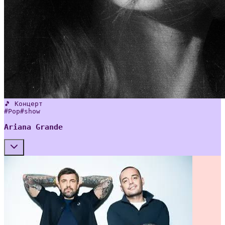
🎵 Концерт
#
Pop
#
show
Ariana Grande