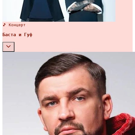
🎵 Концерт
Баста и Гуф