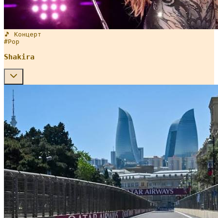
🎵 Концерт
#
Pop
Shakira