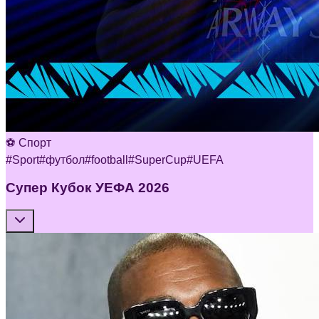
⚽ Спорт
#
Sport
#
футбол
#
football
#
SuperCup
#
UEFA
Супер Кубок УЕФА 2026