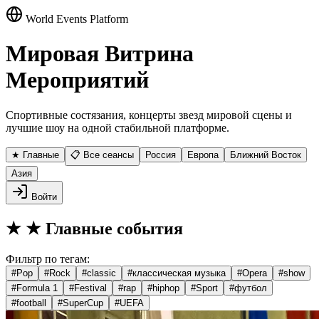
World Events Platform
Мировая Витрина
Мероприятий
Спортивные состязания, концерты звезд мировой сцены и
лучшие шоу на одной стабильной платформе.
★ Главные
📋 Все сеансы
Россия
Европа
Ближний Восток
Азия
Войти
★
★ Главные события
Фильтр по тегам:
#
Pop
#
Rock
#
classic
#
классическая музыка
#
Opera
#
show
#
Formula 1
#
Festival
#
rap
#
hiphop
#
Sport
#
футбол
#
football
#
SuperCup
#
UEFA