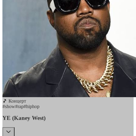
🎵 Концерт
#
show
#
rap
#
hiphop
YE (Kaney West)