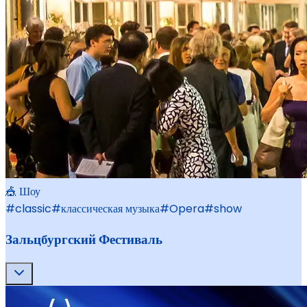
🎪 Шоу
#
classic
#
классическая музыка
#
Opera
#
show
Зальцбургский Фестиваль