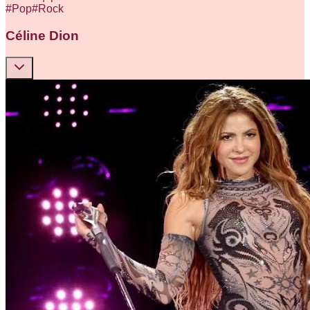
#
Pop
#
Rock
Céline Dion