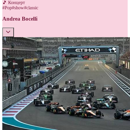
🎵 Концерт
#
Pop
#
show
#
classic
Andrea Bocelli