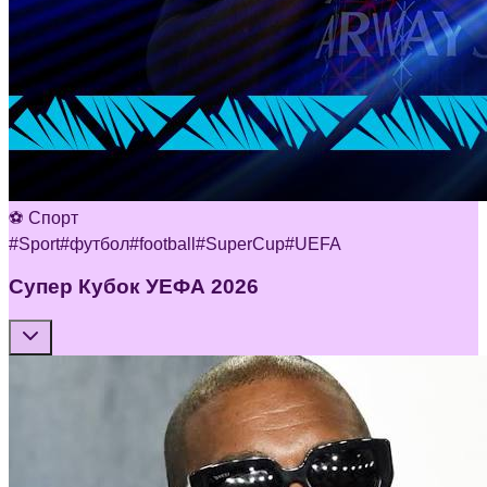
⚽ Спорт
#
Sport
#
футбол
#
football
#
SuperCup
#
UEFA
Супер Кубок УЕФА 2026