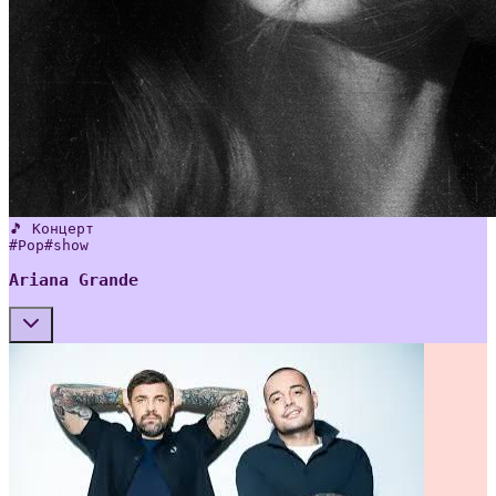
🎵 Концерт
#
Pop
#
show
Ariana Grande