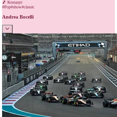
🎵 Концерт
#
Pop
#
show
#
classic
Andrea Bocelli