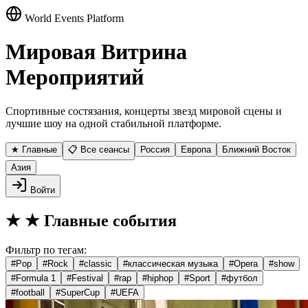
World Events Platform
Мировая Витрина
Мероприятий
Спортивные состязания, концерты звезд мировой сцены и
лучшие шоу на одной стабильной платформе.
★ Главные
📋 Все сеансы
Россия
Европа
Ближний Восток
Азия
Войти
★
★ Главные события
Фильтр по тегам:
#
Pop
#
Rock
#
classic
#
классическая музыка
#
Opera
#
show
#
Formula 1
#
Festival
#
rap
#
hiphop
#
Sport
#
футбол
#
football
#
SuperCup
#
UEFA