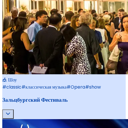
🎪 Шоу
#
classic
#
классическая музыка
#
Opera
#
show
Зальцбургский Фестиваль