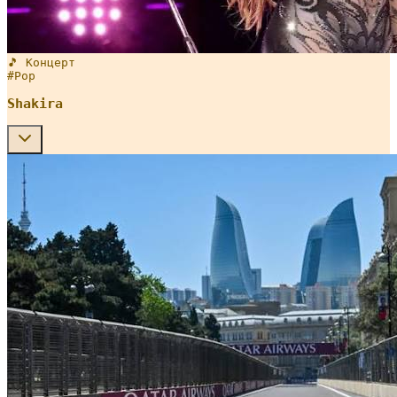
🎵 Концерт
#
Pop
Shakira