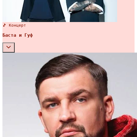
🎵 Концерт
Баста и Гуф