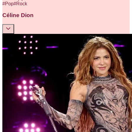
#
Pop
#
Rock
Céline Dion