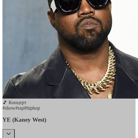
🎵 Концерт
#
show
#
rap
#
hiphop
YE (Kaney West)