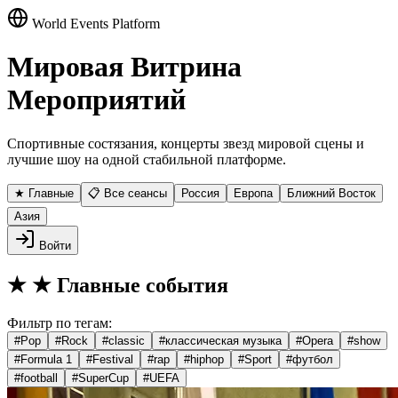
World Events Platform
Мировая Витрина
Мероприятий
Спортивные состязания, концерты звезд мировой сцены и
лучшие шоу на одной стабильной платформе.
★ Главные
📋 Все сеансы
Россия
Европа
Ближний Восток
Азия
Войти
★
★ Главные события
Фильтр по тегам:
#
Pop
#
Rock
#
classic
#
классическая музыка
#
Opera
#
show
#
Formula 1
#
Festival
#
rap
#
hiphop
#
Sport
#
футбол
#
football
#
SuperCup
#
UEFA