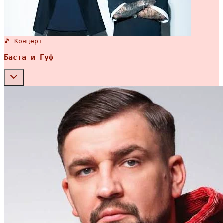
🎵 Концерт
Баста и Гуф