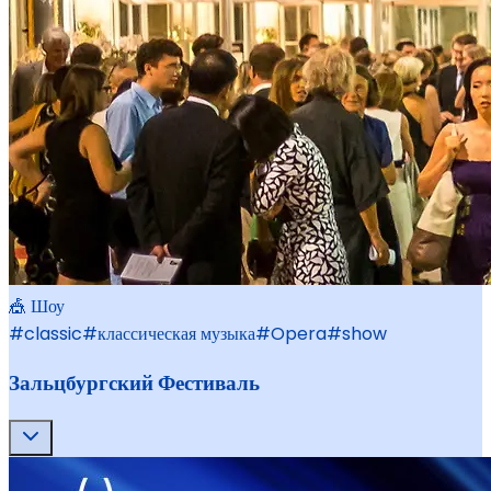
🎪 Шоу
#
classic
#
классическая музыка
#
Opera
#
show
Зальцбургский Фестиваль