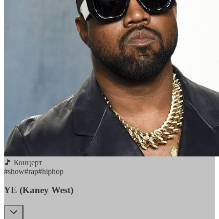
🎵 Концерт
#
show
#
rap
#
hiphop
YE (Kaney West)