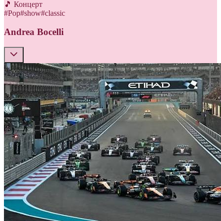
🎵 Концерт
#
Pop
#
show
#
classic
Andrea Bocelli