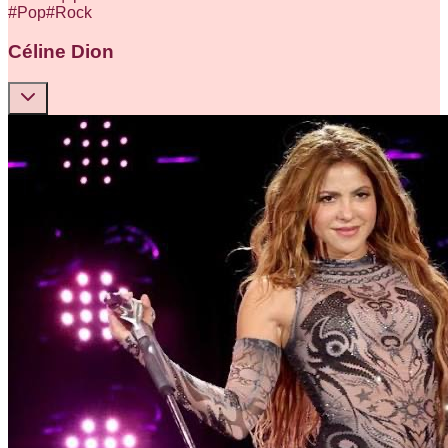
#
Pop
#
Rock
Céline Dion