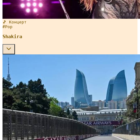
🎵 Концерт
#
Pop
Shakira