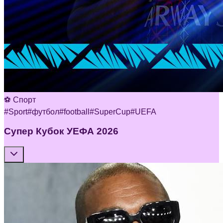
⚽ Спорт
#
Sport
#
футбол
#
football
#
SuperCup
#
UEFA
Супер Кубок УЕФА 2026