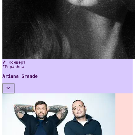
🎵 Концерт
#
Pop
#
show
Ariana Grande