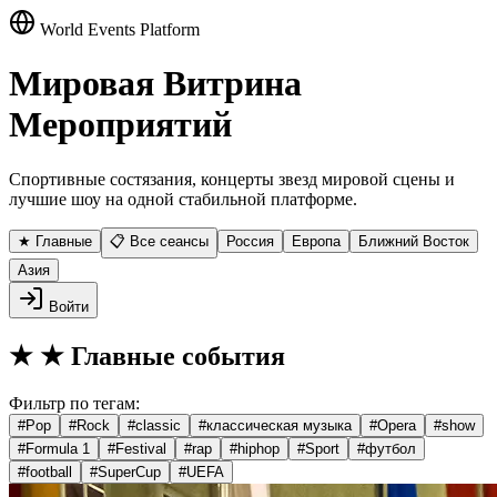
World Events Platform
Мировая Витрина
Мероприятий
Спортивные состязания, концерты звезд мировой сцены и
лучшие шоу на одной стабильной платформе.
★ Главные
📋 Все сеансы
Россия
Европа
Ближний Восток
Азия
Войти
★
★ Главные события
Фильтр по тегам:
#
Pop
#
Rock
#
classic
#
классическая музыка
#
Opera
#
show
#
Formula 1
#
Festival
#
rap
#
hiphop
#
Sport
#
футбол
#
football
#
SuperCup
#
UEFA