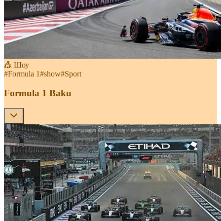
🎪 Шоу
#
Formula 1
#
show
#
Sport
Formula 1 Baku