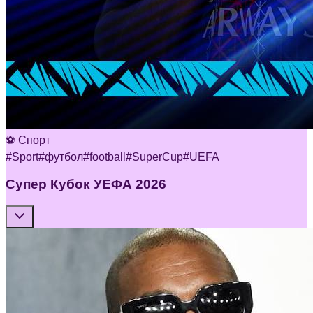
⚽ Спорт
#
Sport
#
футбол
#
football
#
SuperCup
#
UEFA
Супер Кубок УЕФА 2026