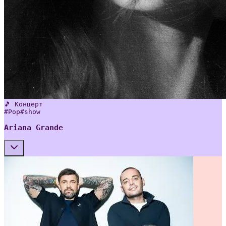
🎵 Концерт
#
Pop
#
show
Ariana Grande