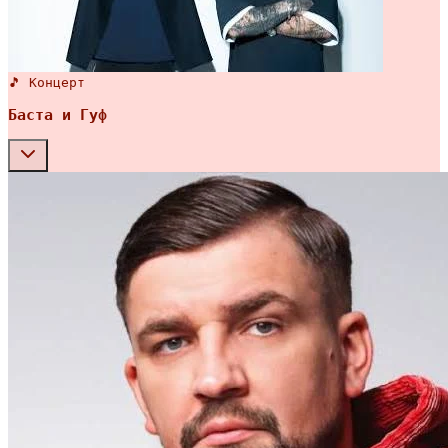
🎵 Концерт
Баста и Гуф