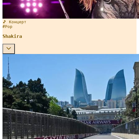
🎵 Концерт
#
Pop
Shakira