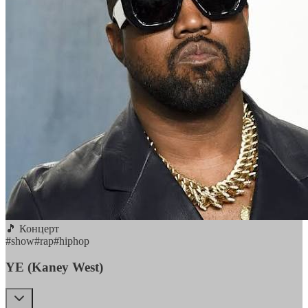
🎵 Концерт
#
show
#
rap
#
hiphop
YE (Kaney West)