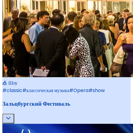
🎪 Шоу
#
classic
#
классическая музыка
#
Opera
#
show
Зальцбургский Фестиваль