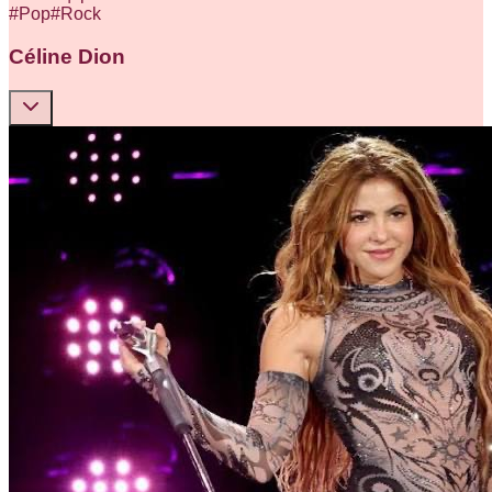
#
Pop
#
Rock
Céline Dion