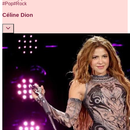
#
Pop
#
Rock
Céline Dion