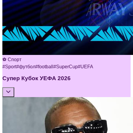
⚽ Спорт
#
Sport
#
футбол
#
football
#
SuperCup
#
UEFA
Супер Кубок УЕФА 2026