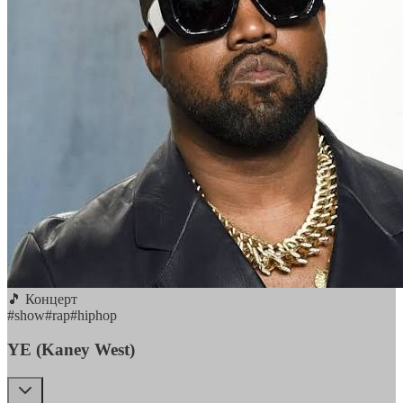
🎵 Концерт
#
show
#
rap
#
hiphop
YE (Kaney West)