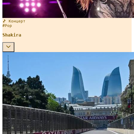
🎵 Концерт
#
Pop
Shakira