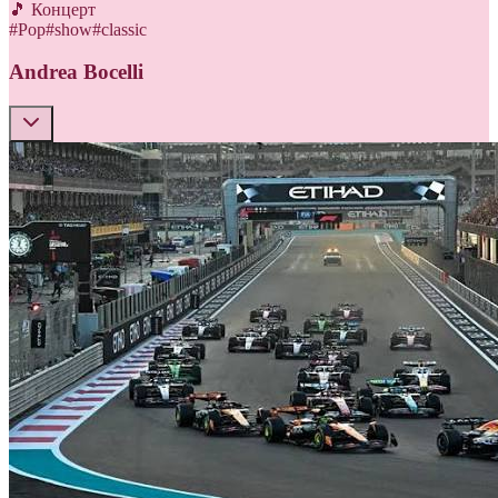
🎵 Концерт
#
Pop
#
show
#
classic
Andrea Bocelli