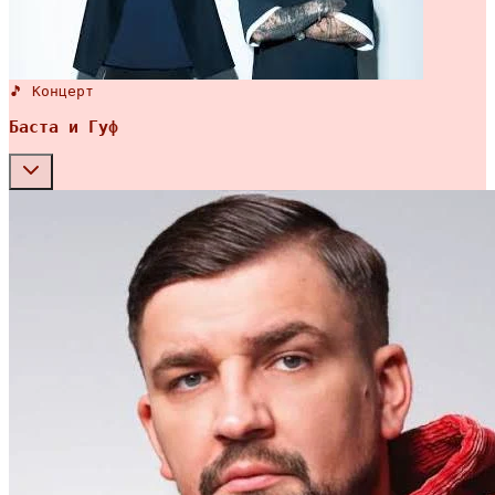
🎵 Концерт
Баста и Гуф