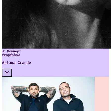
🎵 Концерт
#
Pop
#
show
Ariana Grande