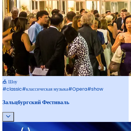
🎪 Шоу
#
classic
#
классическая музыка
#
Opera
#
show
Зальцбургский Фестиваль