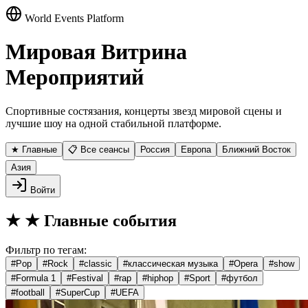
World Events Platform
Мировая Витрина
Мероприятий
Спортивные состязания, концерты звезд мировой сцены и
лучшие шоу на одной стабильной платформе.
★ Главные
📋 Все сеансы
Россия
Европа
Ближний Восток
Азия
Войти
★
★ Главные события
Фильтр по тегам:
#
Pop
#
Rock
#
classic
#
классическая музыка
#
Opera
#
show
#
Formula 1
#
Festival
#
rap
#
hiphop
#
Sport
#
футбол
#
football
#
SuperCup
#
UEFA