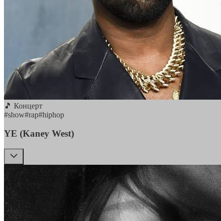
🎵 Концерт
#
show
#
rap
#
hiphop
YE (Kaney West)