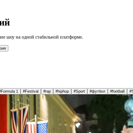
ий
ие шоу на одной стабильной платформе.
зия
#
Formula 1
#
Festival
#
rap
#
hiphop
#
Sport
#
футбол
#
football
#