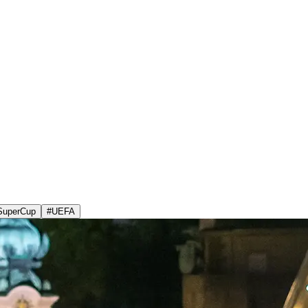
SuperCup
#
UEFA