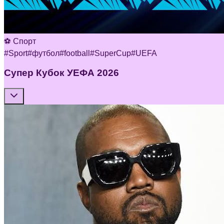
⚽ Спорт
#
Sport
#
футбол
#
football
#
SuperCup
#
UEFA
Супер Кубок УЕФА 2026