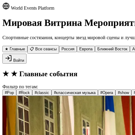
World Events Platform
Мировая Витрина Мероприят
Спортивные состязания, концерты звезд мировой сцены и лучш
★ Главные
📋 Все сеансы
Россия
Европа
Ближний Восток
А
Войти
★
★ Главные события
Фильтр по тегам:
#
Pop
#
Rock
#
classic
#
классическая музыка
#
Opera
#
show