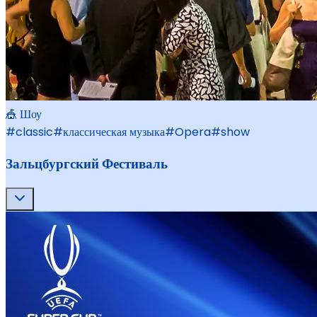
🎪 Шоу
#
classic
#
классическая музыка
#
Opera
#
show
Зальцбургский Фестиваль