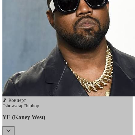
🎵 Концерт
#
show
#
rap
#
hiphop
YE (Kaney West)