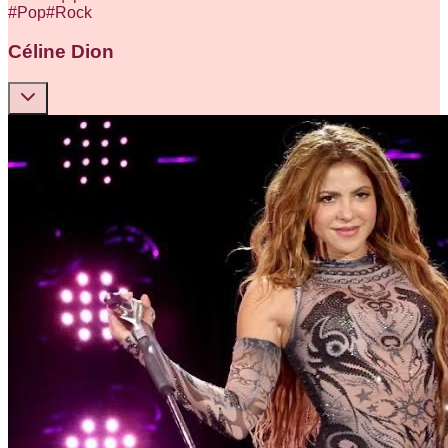
#
Pop
#
Rock
Céline Dion