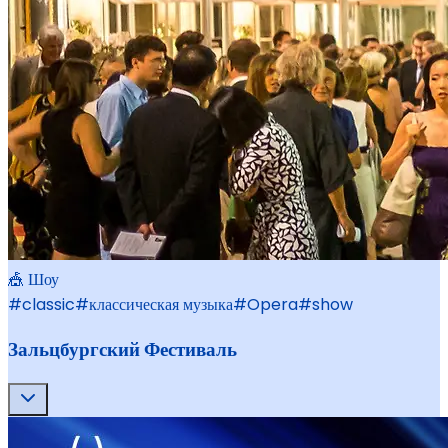
🎪 Шоу
#
classic
#
классическая музыка
#
Opera
#
show
Зальцбургский Фестиваль