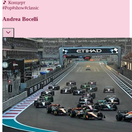
🎵 Концерт
#
Pop
#
show
#
classic
Andrea Bocelli