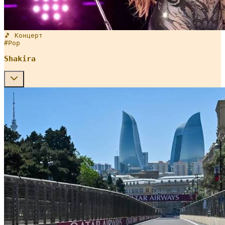
🎵 Концерт
#
Pop
Shakira