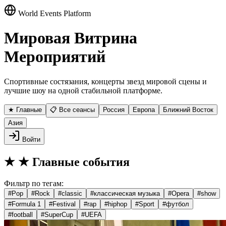
World Events Platform
Мировая Витрина
Мероприятий
Спортивные состязания, концерты звезд мировой сцены и
лучшие шоу на одной стабильной платформе.
★ Главные
📋 Все сеансы
Россия
Европа
Ближний Восток
Азия
Войти
★
★ Главные события
Фильтр по тегам:
#
Pop
#
Rock
#
classic
#
классическая музыка
#
Opera
#
show
#
Formula 1
#
Festival
#
rap
#
hiphop
#
Sport
#
футбол
#
football
#
SuperCup
#
UEFA