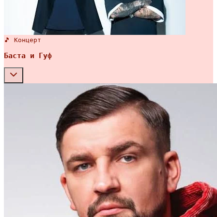
🎵 Концерт
Баста и Гуф