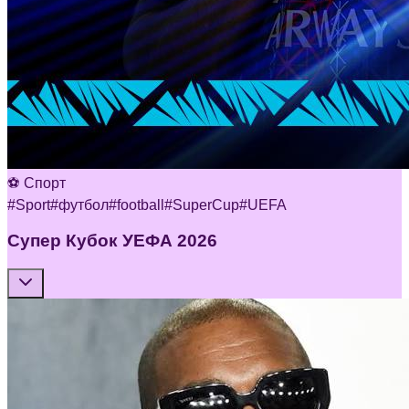
⚽ Спорт
#
Sport
#
футбол
#
football
#
SuperCup
#
UEFA
Супер Кубок УЕФА 2026