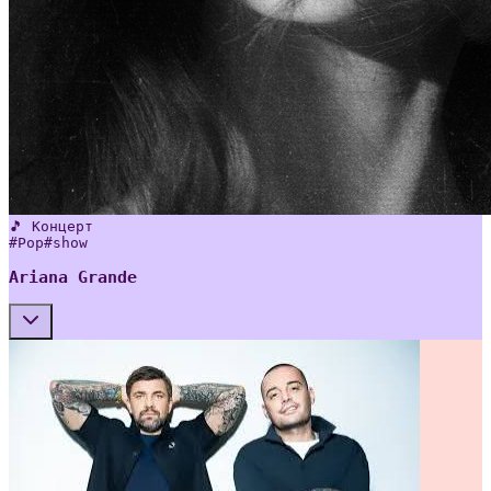
🎵 Концерт
#
Pop
#
show
Ariana Grande