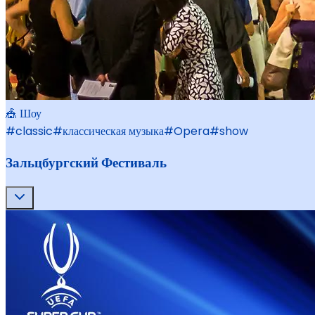
🎪 Шоу
#
classic
#
классическая музыка
#
Opera
#
show
Зальцбургский Фестиваль