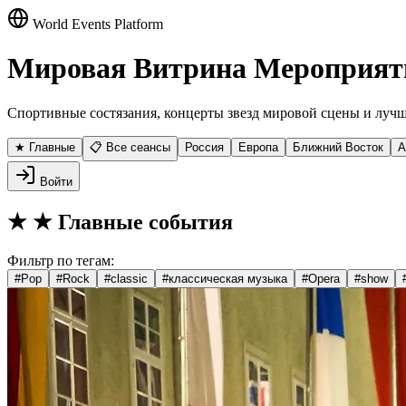
World Events Platform
Мировая Витрина Мероприят
Спортивные состязания, концерты звезд мировой сцены и лучш
★ Главные
📋 Все сеансы
Россия
Европа
Ближний Восток
А
Войти
★
★ Главные события
Фильтр по тегам:
#
Pop
#
Rock
#
classic
#
классическая музыка
#
Opera
#
show