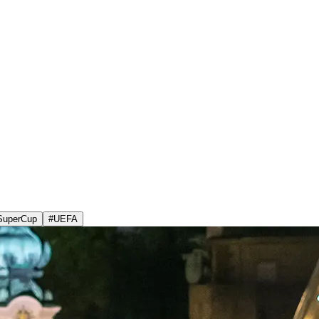
SuperCup
#
UEFA