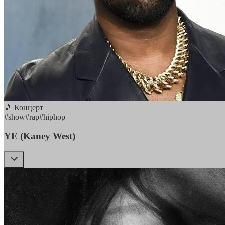
🎵 Концерт
#
show
#
rap
#
hiphop
YE (Kaney West)