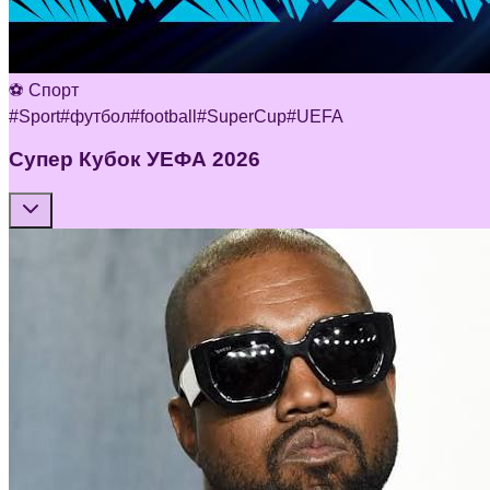
⚽ Спорт
#
Sport
#
футбол
#
football
#
SuperCup
#
UEFA
Супер Кубок УЕФА 2026