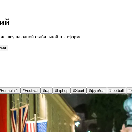
ий
ие шоу на одной стабильной платформе.
зия
#
Formula 1
#
Festival
#
rap
#
hiphop
#
Sport
#
футбол
#
football
#