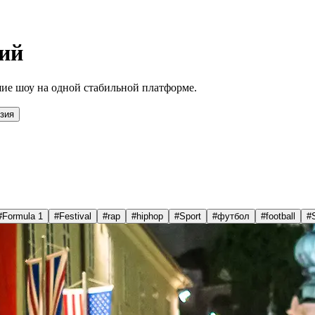
ий
ие шоу на одной стабильной платформе.
зия
#
Formula 1
#
Festival
#
rap
#
hiphop
#
Sport
#
футбол
#
football
#