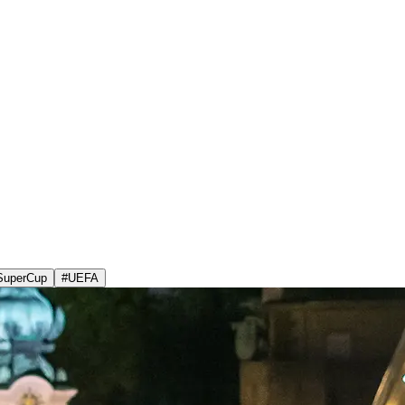
SuperCup
#
UEFA