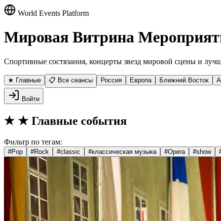
World Events Platform
Мировая Витрина Мероприят
Спортивные состязания, концерты звезд мировой сцены и лучш
★ Главные
📋 Все сеансы
Россия
Европа
Ближний Восток
А
Войти
★
★ Главные события
Фильтр по тегам:
#
Pop
#
Rock
#
classic
#
классическая музыка
#
Opera
#
show