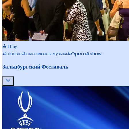
🎪 Шоу
#
classic
#
классическая музыка
#
Opera
#
show
Зальцбургский Фестиваль