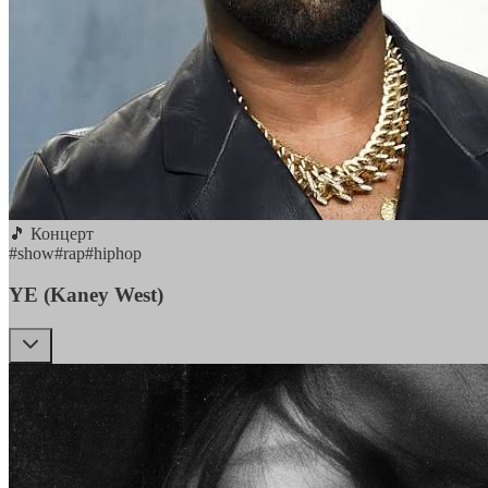
🎵 Концерт
#
show
#
rap
#
hiphop
YE (Kaney West)