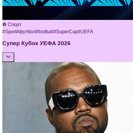
⚽ Спорт
#
Sport
#
футбол
#
football
#
SuperCup
#
UEFA
Супер Кубок УЕФА 2026