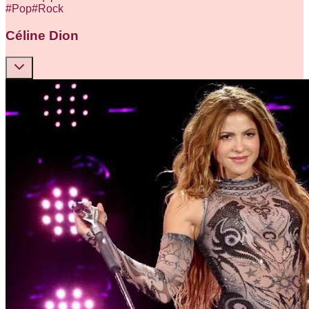
#
Pop
#
Rock
Céline Dion