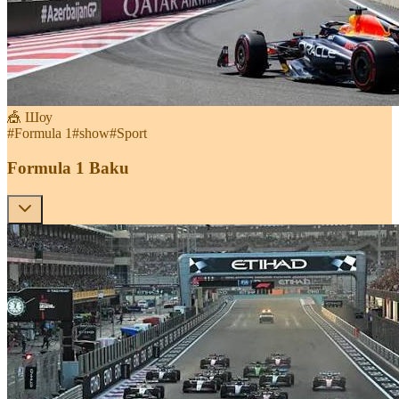
🎪 Шоу
#
Formula 1
#
show
#
Sport
Formula 1 Baku