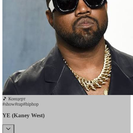
🎵 Концерт
#
show
#
rap
#
hiphop
YE (Kaney West)