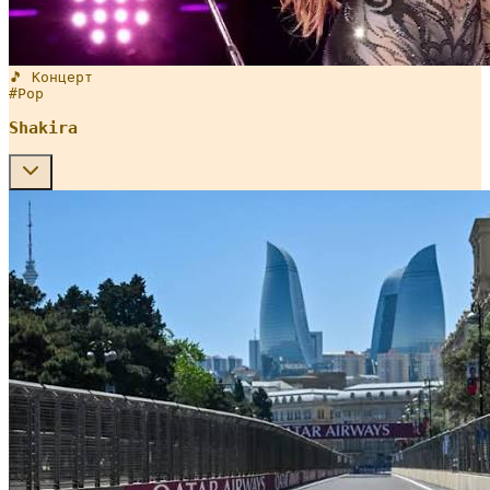
🎵 Концерт
#
Pop
Shakira