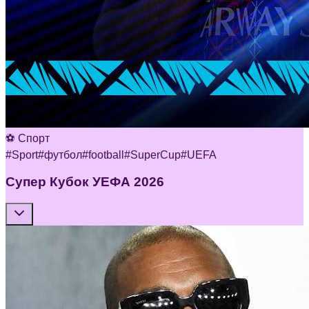
⚽ Спорт
#
Sport
#
футбол
#
football
#
SuperCup
#
UEFA
Супер Кубок УЕФА 2026