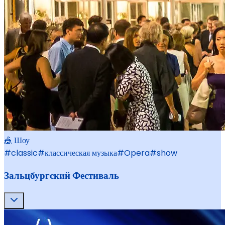
🎪 Шоу
#
classic
#
классическая музыка
#
Opera
#
show
Зальцбургский Фестиваль