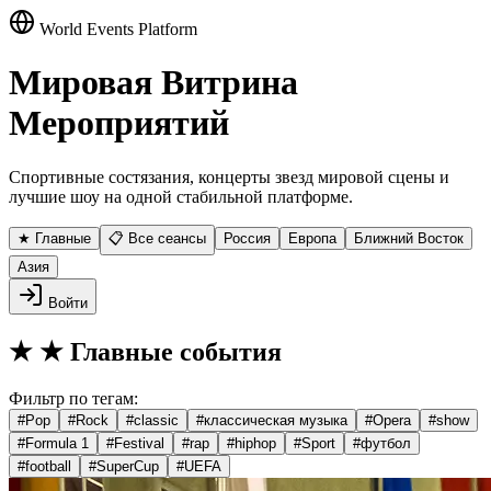
World Events Platform
Мировая Витрина
Мероприятий
Спортивные состязания, концерты звезд мировой сцены и
лучшие шоу на одной стабильной платформе.
★ Главные
📋 Все сеансы
Россия
Европа
Ближний Восток
Азия
Войти
★
★ Главные события
Фильтр по тегам:
#
Pop
#
Rock
#
classic
#
классическая музыка
#
Opera
#
show
#
Formula 1
#
Festival
#
rap
#
hiphop
#
Sport
#
футбол
#
football
#
SuperCup
#
UEFA