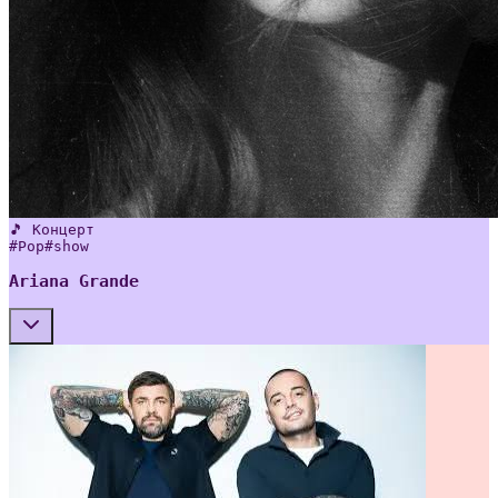
🎵 Концерт
#
Pop
#
show
Ariana Grande