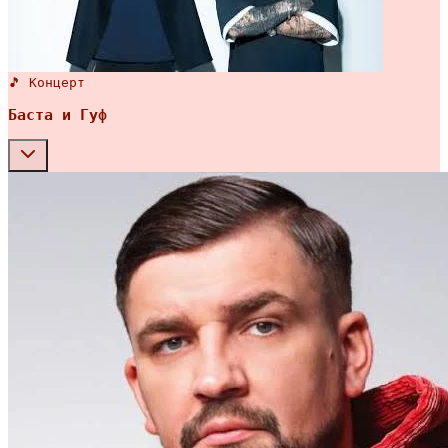
🎵 Концерт
Баста и Гуф