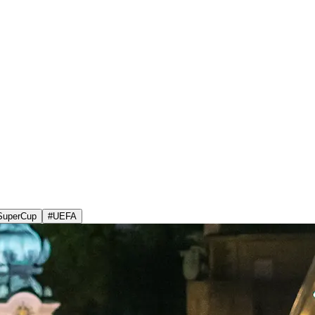
SuperCup
#
UEFA