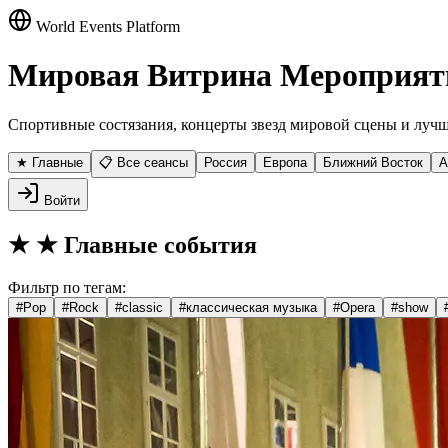
World Events Platform
Мировая Витрина Мероприят
Спортивные состязания, концерты звезд мировой сцены и лучш
★ Главные
📋 Все сеансы
Россия
Европа
Ближний Восток
А
Войти
★
★ Главные события
Фильтр по тегам:
#
Pop
#
Rock
#
classic
#
классическая музыка
#
Opera
#
show