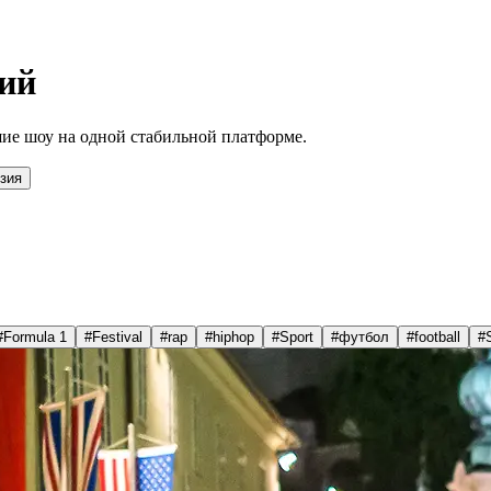
ий
ие шоу на одной стабильной платформе.
зия
#
Formula 1
#
Festival
#
rap
#
hiphop
#
Sport
#
футбол
#
football
#