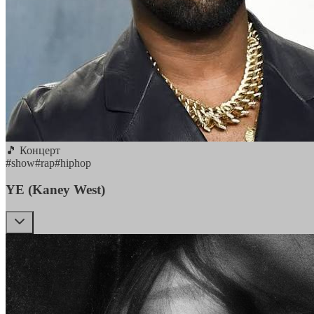
🎵 Концерт
#
show
#
rap
#
hiphop
YE (Kaney West)