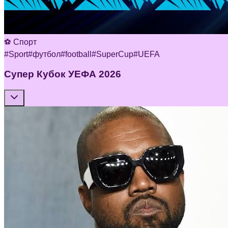
⚽ Спорт
#
Sport
#
футбол
#
football
#
SuperCup
#
UEFA
Супер Кубок УЕФА 2026