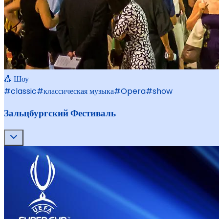
🎪 Шоу
#
classic
#
классическая музыка
#
Opera
#
show
Зальцбургский Фестиваль