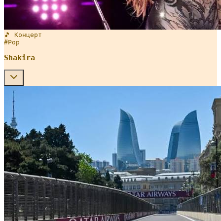
🎵 Концерт
#
Pop
Shakira