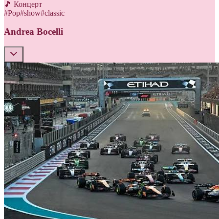
🎵 Концерт
#
Pop
#
show
#
classic
Andrea Bocelli