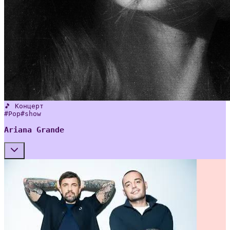
🎵 Концерт
#
Pop
#
show
Ariana Grande