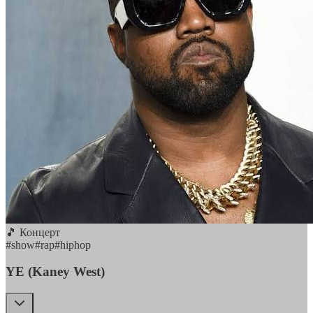
🎵 Концерт
#
show
#
rap
#
hiphop
YE (Kaney West)