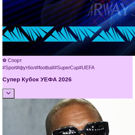
⚽ Спорт
#
Sport
#
футбол
#
football
#
SuperCup
#
UEFA
Супер Кубок УЕФА 2026