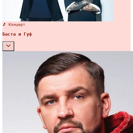
🎵 Концерт
Баста и Гуф