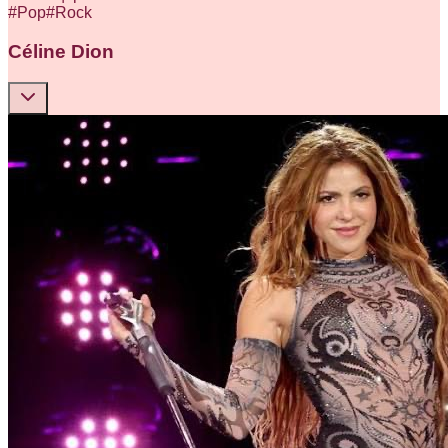
#
Pop
#
Rock
Céline Dion