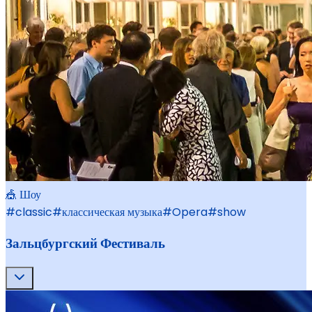
🎪 Шоу
#
classic
#
классическая музыка
#
Opera
#
show
Зальцбургский Фестиваль