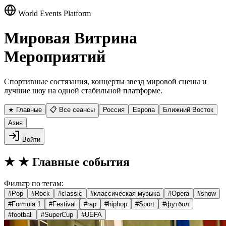
World Events Platform
Мировая Витрина
Мероприятий
Спортивные состязания, концерты звезд мировой сцены и
лучшие шоу на одной стабильной платформе.
★ Главные
📋 Все сеансы
Россия
Европа
Ближний Восток
Азия
Войти
★
★ Главные события
Фильтр по тегам:
#
Pop
#
Rock
#
classic
#
классическая музыка
#
Opera
#
show
#
Formula 1
#
Festival
#
rap
#
hiphop
#
Sport
#
футбол
#
football
#
SuperCup
#
UEFA