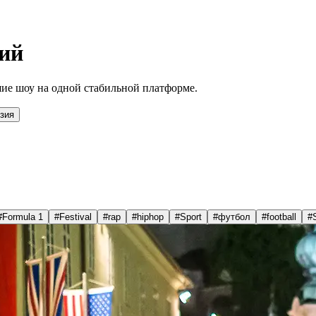
ий
ие шоу на одной стабильной платформе.
зия
#
Formula 1
#
Festival
#
rap
#
hiphop
#
Sport
#
футбол
#
football
#