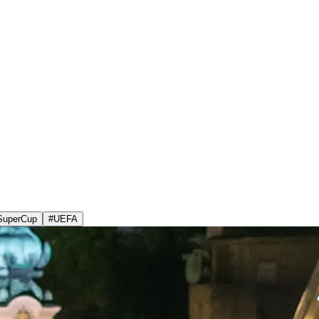
SuperCup
#
UEFA