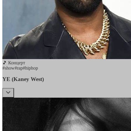
🎵 Концерт
#
show
#
rap
#
hiphop
YE (Kaney West)