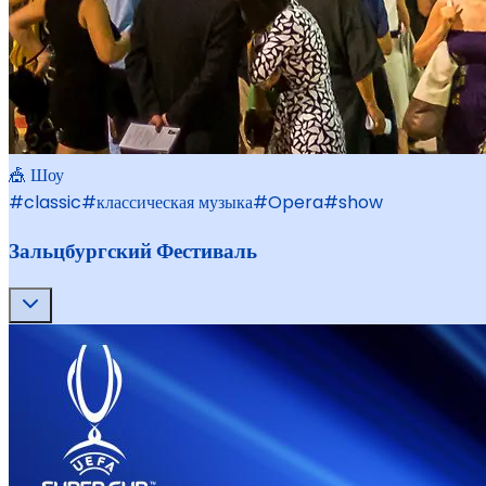
🎪 Шоу
#
classic
#
классическая музыка
#
Opera
#
show
Зальцбургский Фестиваль