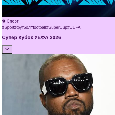
⚽ Спорт
#
Sport
#
футбол
#
football
#
SuperCup
#
UEFA
Супер Кубок УЕФА 2026