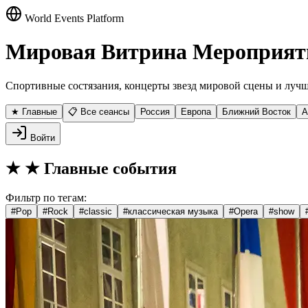
World Events Platform
Мировая Витрина Мероприят
Спортивные состязания, концерты звезд мировой сцены и лучш
★ Главные
📋 Все сеансы
Россия
Европа
Ближний Восток
А
Войти
★
★ Главные события
Фильтр по тегам:
#
Pop
#
Rock
#
classic
#
классическая музыка
#
Opera
#
show