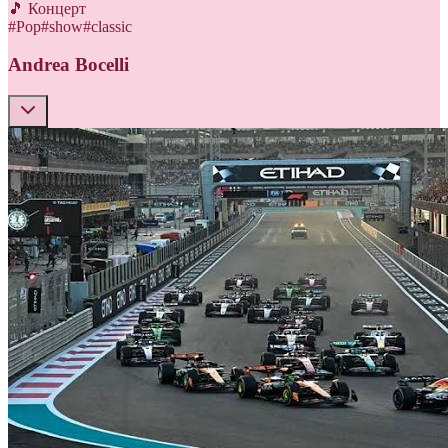
🎵 Концерт
#
Pop
#
show
#
classic
Andrea Bocelli