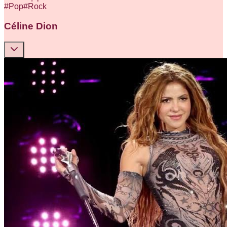
#
Pop
#
Rock
Céline Dion