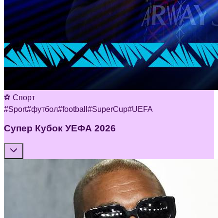
⚽ Спорт
#
Sport
#
футбол
#
football
#
SuperCup
#
UEFA
Супер Кубок УЕФА 2026