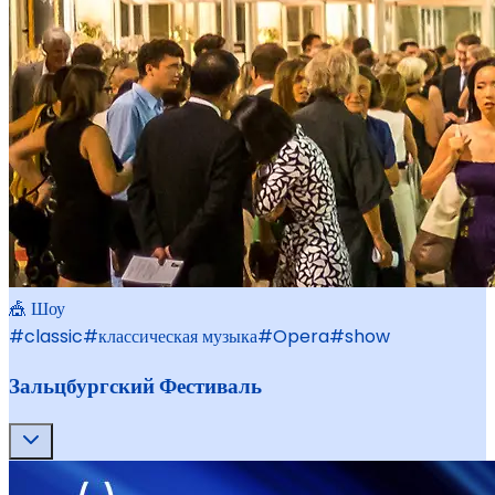
🎪 Шоу
#
classic
#
классическая музыка
#
Opera
#
show
Зальцбургский Фестиваль