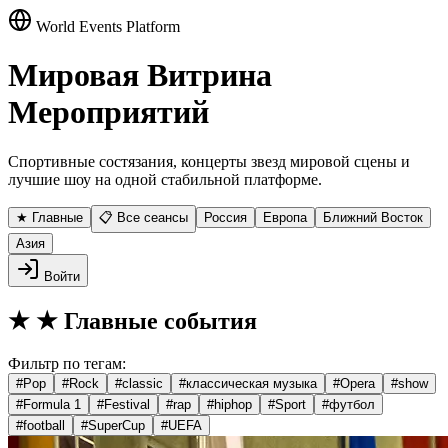
World Events Platform
Мировая Витрина
Мероприятий
Спортивные состязания, концерты звезд мировой сцены и
лучшие шоу на одной стабильной платформе.
★ Главные
📋 Все сеансы
Россия
Европа
Ближний Восток
Азия
Войти
★
★ Главные события
Фильтр по тегам:
#
Pop
#
Rock
#
classic
#
классическая музыка
#
Opera
#
show
#
Formula 1
#
Festival
#
rap
#
hiphop
#
Sport
#
футбол
#
football
#
SuperCup
#
UEFA