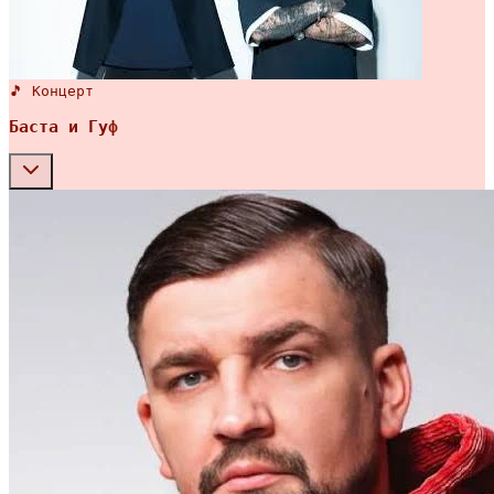
🎵 Концерт
Баста и Гуф