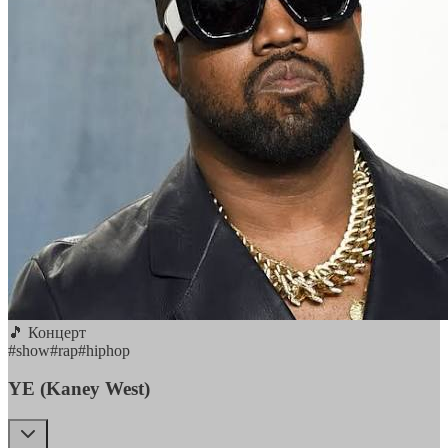
🎵 Концерт
#
show
#
rap
#
hiphop
YE (Kaney West)