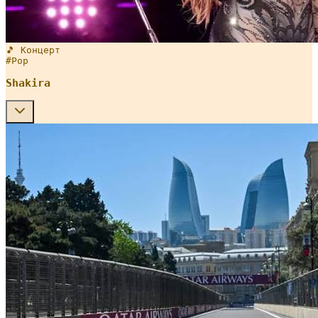
🎵 Концерт
#
Pop
Shakira