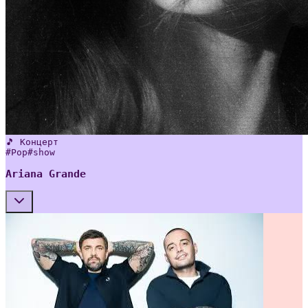
🎵 Концерт
#
Pop
#
show
Ariana Grande