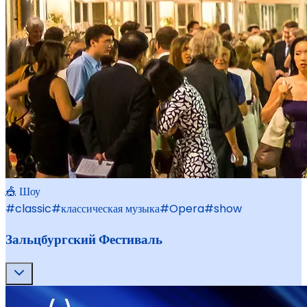
🎪 Шоу
#
classic
#
классическая музыка
#
Opera
#
show
Зальцбургский Фестиваль