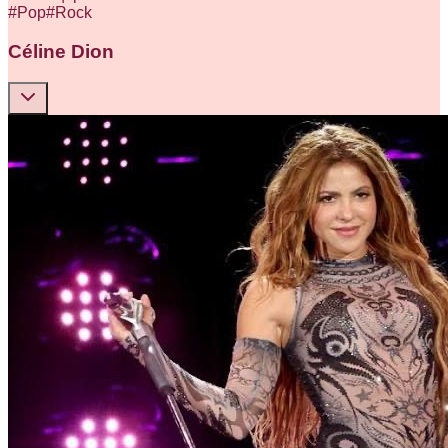
#
Pop
#
Rock
Céline Dion