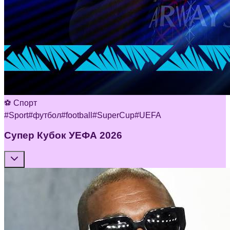
⚽ Спорт
#
Sport
#
футбол
#
football
#
SuperCup
#
UEFA
Супер Кубок УЕФА 2026