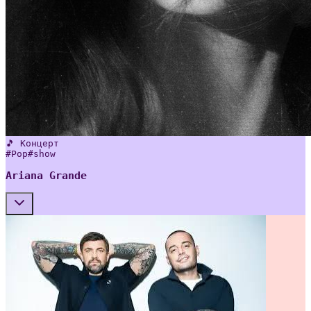
🎵 Концерт
#
Pop
#
show
Ariana Grande