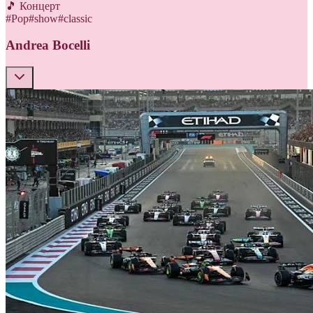
🎵 Концерт
#
Pop
#
show
#
classic
Andrea Bocelli