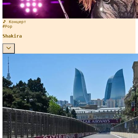
🎵 Концерт
#
Pop
Shakira