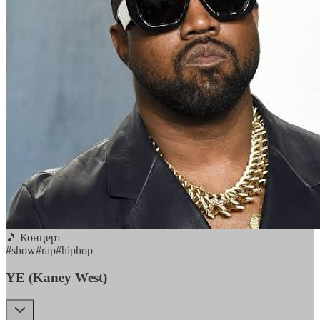
🎵 Концерт
#
show
#
rap
#
hiphop
YE (Kaney West)