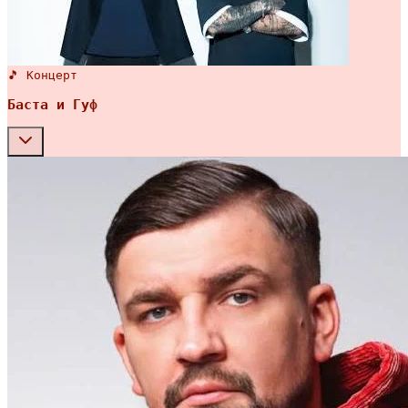
🎵 Концерт
Баста и Гуф