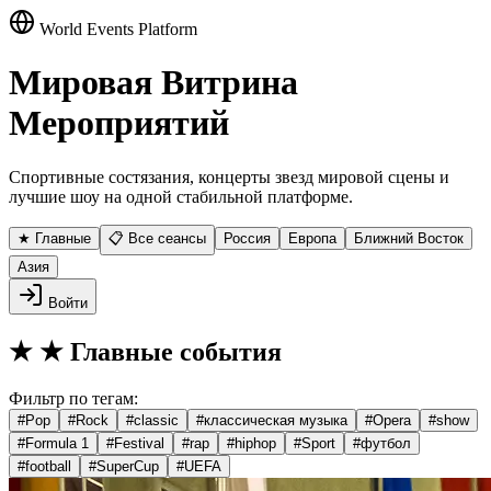
World Events Platform
Мировая Витрина
Мероприятий
Спортивные состязания, концерты звезд мировой сцены и
лучшие шоу на одной стабильной платформе.
★ Главные
📋 Все сеансы
Россия
Европа
Ближний Восток
Азия
Войти
★
★ Главные события
Фильтр по тегам:
#
Pop
#
Rock
#
classic
#
классическая музыка
#
Opera
#
show
#
Formula 1
#
Festival
#
rap
#
hiphop
#
Sport
#
футбол
#
football
#
SuperCup
#
UEFA