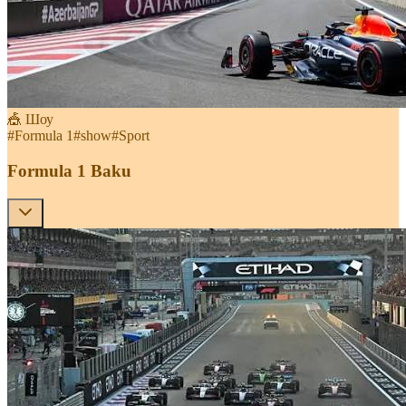
🎪 Шоу
#
Formula 1
#
show
#
Sport
Formula 1 Baku