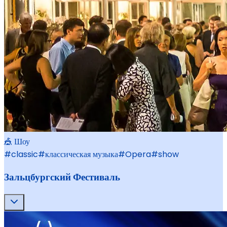
🎪 Шоу
#
classic
#
классическая музыка
#
Opera
#
show
Зальцбургский Фестиваль