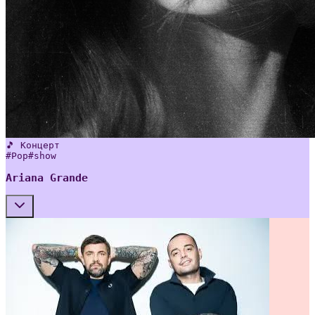
🎵 Концерт
#
Pop
#
show
Ariana Grande