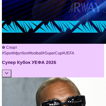
⚽ Спорт
#
Sport
#
футбол
#
football
#
SuperCup
#
UEFA
Супер Кубок УЕФА 2026