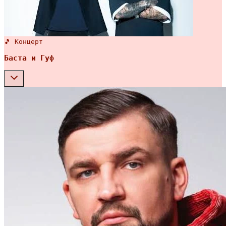
🎵 Концерт
Баста и Гуф