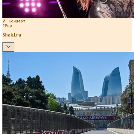
🎵 Концерт
#
Pop
Shakira