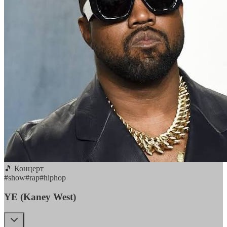
🎵 Концерт
#
show
#
rap
#
hiphop
YE (Kaney West)