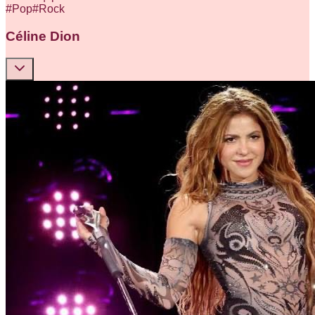
#
Pop
#
Rock
Céline Dion