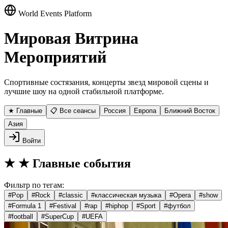
World Events Platform
Мировая Витрина
Мероприятий
Спортивные состязания, концерты звезд мировой сцены и
лучшие шоу на одной стабильной платформе.
★ Главные
📋 Все сеансы
Россия
Европа
Ближний Восток
Азия
Войти
★
★ Главные события
Фильтр по тегам:
#
Pop
#
Rock
#
classic
#
классическая музыка
#
Opera
#
show
#
Formula 1
#
Festival
#
rap
#
hiphop
#
Sport
#
футбол
#
football
#
SuperCup
#
UEFA