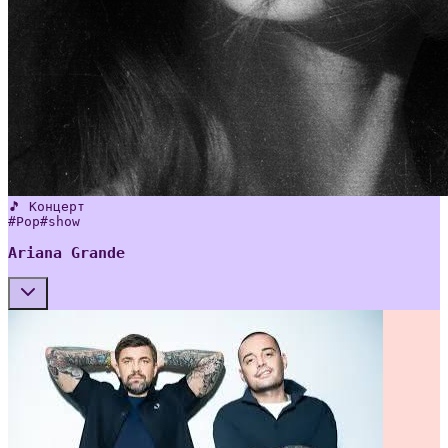
🎵 Концерт
#
Pop
#
show
Ariana Grande