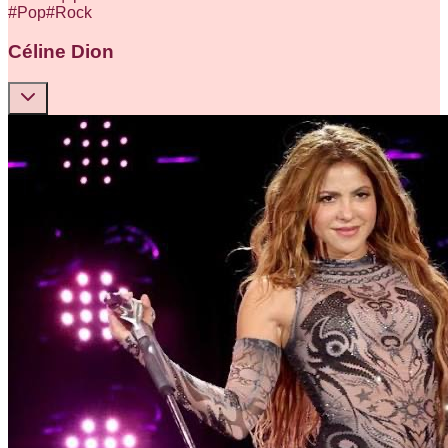
#
Pop
#
Rock
Céline Dion