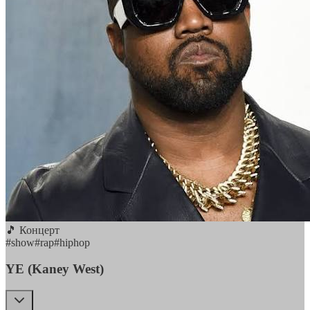
🎵 Концерт
#
show
#
rap
#
hiphop
YE (Kaney West)