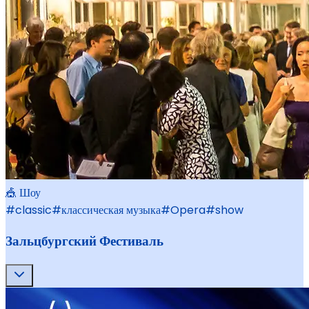
🎪 Шоу
#
classic
#
классическая музыка
#
Opera
#
show
Зальцбургский Фестиваль