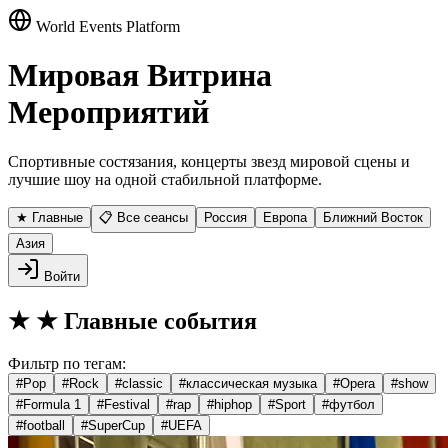
World Events Platform
Мировая Витрина
Мероприятий
Спортивные состязания, концерты звезд мировой сцены и
лучшие шоу на одной стабильной платформе.
★ Главные
📋 Все сеансы
Россия
Европа
Ближний Восток
Азия
Войти
★
★ Главные события
Фильтр по тегам:
#
Pop
#
Rock
#
classic
#
классическая музыка
#
Opera
#
show
#
Formula 1
#
Festival
#
rap
#
hiphop
#
Sport
#
футбол
#
football
#
SuperCup
#
UEFA