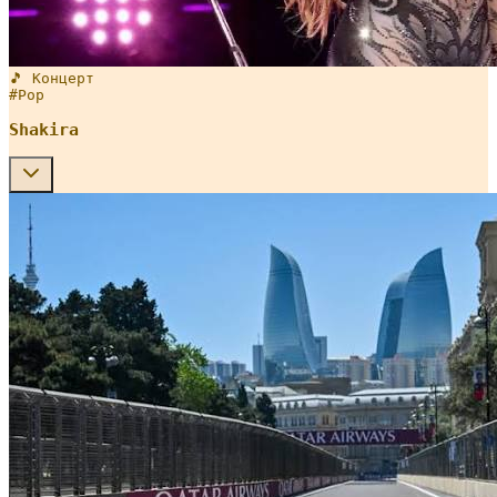
🎵 Концерт
#
Pop
Shakira