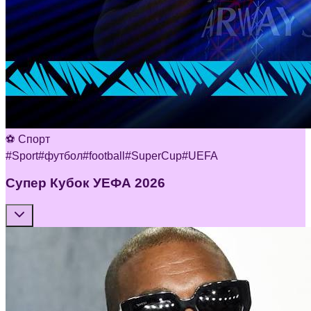
⚽ Спорт
#
Sport
#
футбол
#
football
#
SuperCup
#
UEFA
Супер Кубок УЕФА 2026