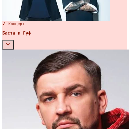
🎵 Концерт
Баста и Гуф