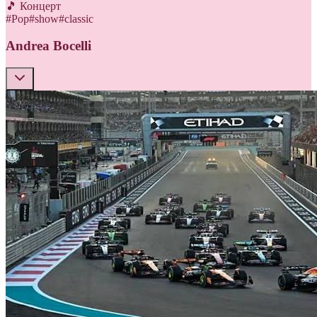
🎵 Концерт
#
Pop
#
show
#
classic
Andrea Bocelli