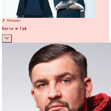
🎵 Концерт
Баста и Гуф