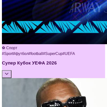
⚽ Спорт
#
Sport
#
футбол
#
football
#
SuperCup
#
UEFA
Супер Кубок УЕФА 2026