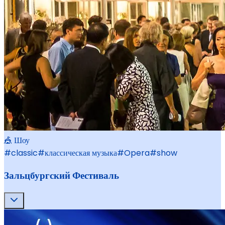
🎪 Шоу
#
classic
#
классическая музыка
#
Opera
#
show
Зальцбургский Фестиваль