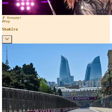
🎵 Концерт
#
Pop
Shakira