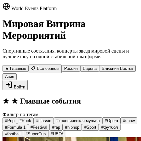
World Events Platform
Мировая Витрина
Мероприятий
Спортивные состязания, концерты звезд мировой сцены и
лучшие шоу на одной стабильной платформе.
★ Главные
📋 Все сеансы
Россия
Европа
Ближний Восток
Азия
Войти
★
★ Главные события
Фильтр по тегам:
#
Pop
#
Rock
#
classic
#
классическая музыка
#
Opera
#
show
#
Formula 1
#
Festival
#
rap
#
hiphop
#
Sport
#
футбол
#
football
#
SuperCup
#
UEFA