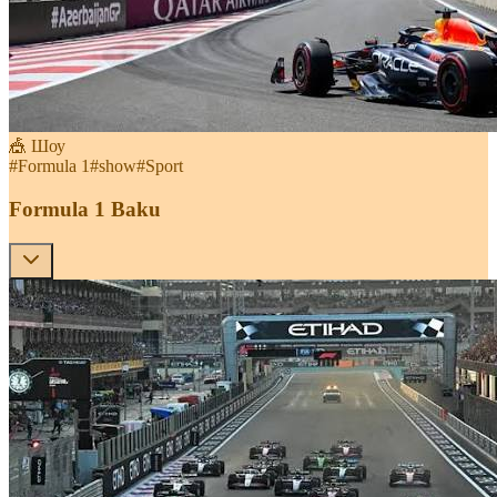
🎪 Шоу
#
Formula 1
#
show
#
Sport
Formula 1 Baku