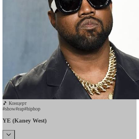
🎵 Концерт
#
show
#
rap
#
hiphop
YE (Kaney West)