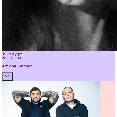
🎵 Концерт
#
Pop
#
show
Ariana Grande