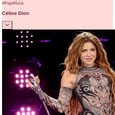
#
Pop
#
Rock
Céline Dion