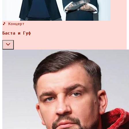
🎵 Концерт
Баста и Гуф