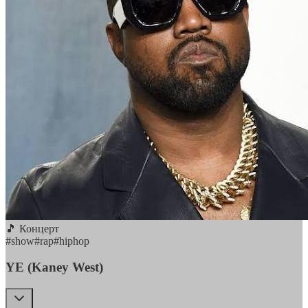
🎵 Концерт
#
show
#
rap
#
hiphop
YE (Kaney West)