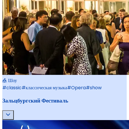
🎪 Шоу
#
classic
#
классическая музыка
#
Opera
#
show
Зальцбургский Фестиваль