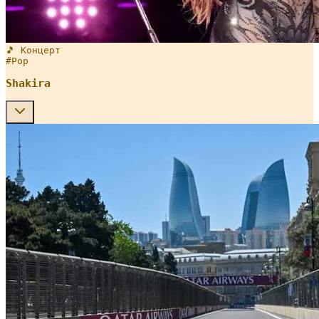
🎵 Концерт
#
Pop
Shakira