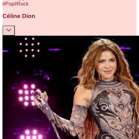
#
Pop
#
Rock
Céline Dion