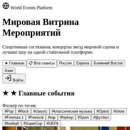
World Events Platform
Мировая Витрина
Мероприятий
Спортивные состязания, концерты звезд мировой сцены и
лучшие шоу на одной стабильной платформе.
★ Главные
📋 Все сеансы
Россия
Европа
Ближний Восток
Азия
Войти
★
★ Главные события
Фильтр по тегам:
#
Pop
#
Rock
#
classic
#
классическая музыка
#
Opera
#
show
#
Formula 1
#
Festival
#
rap
#
hiphop
#
Sport
#
футбол
#
football
#
SuperCup
#
UEFA