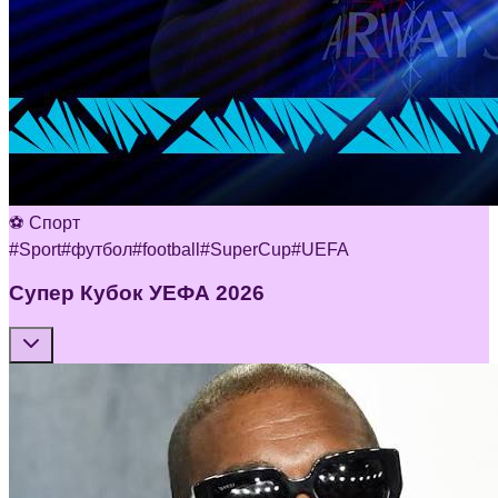
⚽ Спорт
#
Sport
#
футбол
#
football
#
SuperCup
#
UEFA
Супер Кубок УЕФА 2026