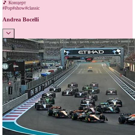
🎵 Концерт
#
Pop
#
show
#
classic
Andrea Bocelli