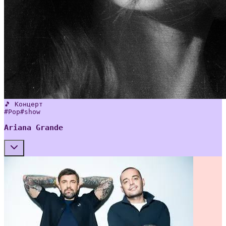
🎵 Концерт
#
Pop
#
show
Ariana Grande