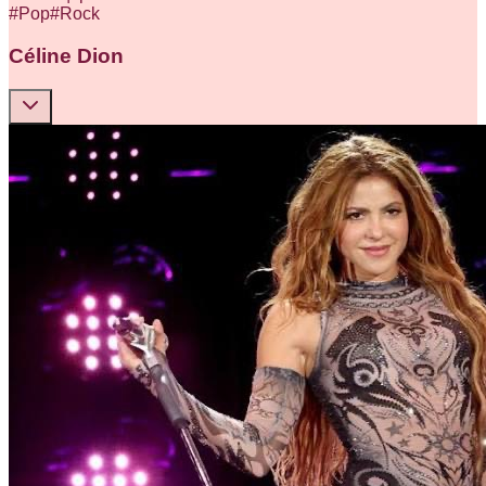
#
Pop
#
Rock
Céline Dion