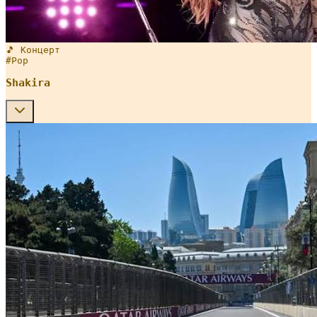
🎵 Концерт
#
Pop
Shakira