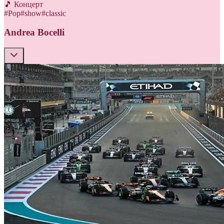
🎵 Концерт
#
Pop
#
show
#
classic
Andrea Bocelli