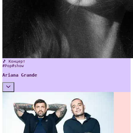
🎵 Концерт
#
Pop
#
show
Ariana Grande