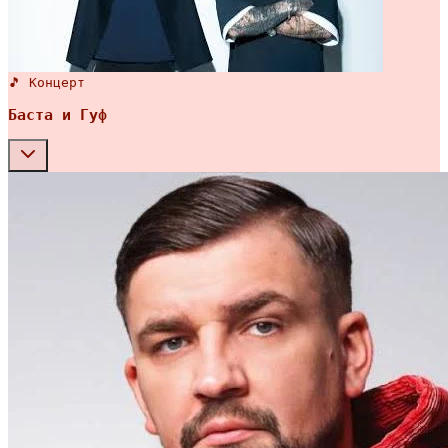
🎵 Концерт
Баста и Гуф