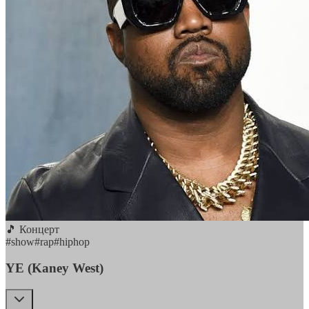
🎵 Концерт
#
show
#
rap
#
hiphop
YE (Kaney West)