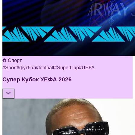
⚽ Спорт
#
Sport
#
футбол
#
football
#
SuperCup
#
UEFA
Супер Кубок УЕФА 2026