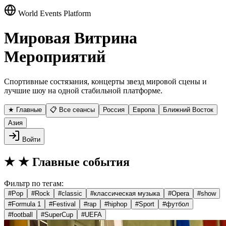
World Events Platform
Мировая Витрина
Мероприятий
Спортивные состязания, концерты звезд мировой сцены и
лучшие шоу на одной стабильной платформе.
★ Главные
📋 Все сеансы
Россия
Европа
Ближний Восток
Азия
Войти
★
★ Главные события
Фильтр по тегам:
#
Pop
#
Rock
#
classic
#
классическая музыка
#
Opera
#
show
#
Formula 1
#
Festival
#
rap
#
hiphop
#
Sport
#
футбол
#
football
#
SuperCup
#
UEFA