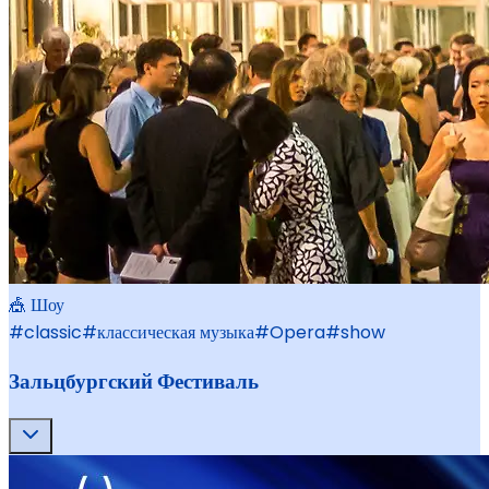
🎪 Шоу
#
classic
#
классическая музыка
#
Opera
#
show
Зальцбургский Фестиваль