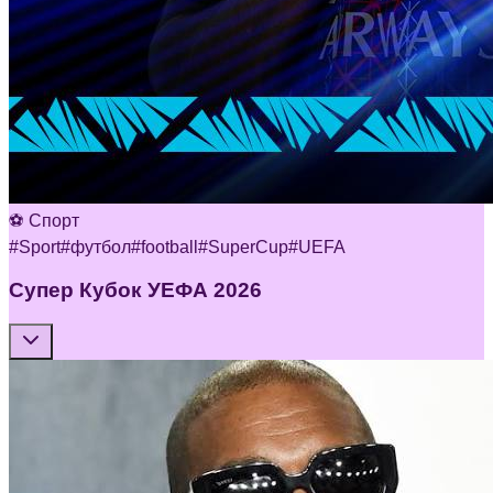
⚽ Спорт
#
Sport
#
футбол
#
football
#
SuperCup
#
UEFA
Супер Кубок УЕФА 2026