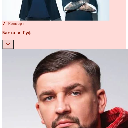
🎵 Концерт
Баста и Гуф