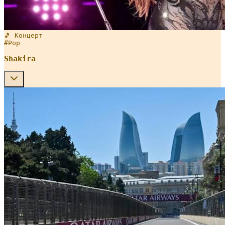
🎵 Концерт
#
Pop
Shakira