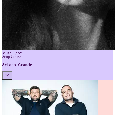
🎵 Концерт
#
Pop
#
show
Ariana Grande