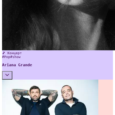
🎵 Концерт
#
Pop
#
show
Ariana Grande