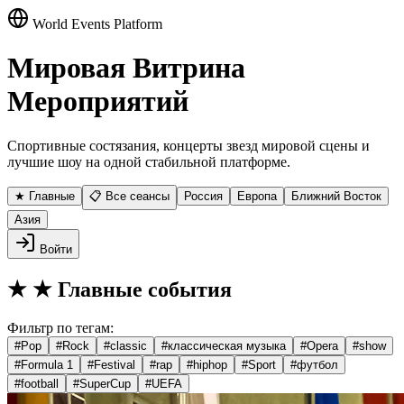
World Events Platform
Мировая Витрина
Мероприятий
Спортивные состязания, концерты звезд мировой сцены и
лучшие шоу на одной стабильной платформе.
★ Главные
📋 Все сеансы
Россия
Европа
Ближний Восток
Азия
Войти
★
★ Главные события
Фильтр по тегам:
#
Pop
#
Rock
#
classic
#
классическая музыка
#
Opera
#
show
#
Formula 1
#
Festival
#
rap
#
hiphop
#
Sport
#
футбол
#
football
#
SuperCup
#
UEFA