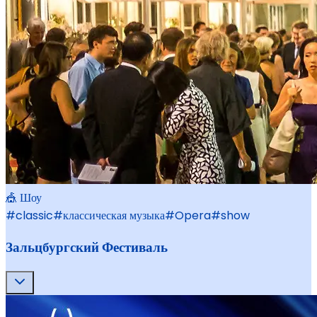
🎪 Шоу
#
classic
#
классическая музыка
#
Opera
#
show
Зальцбургский Фестиваль