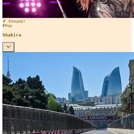
🎵 Концерт
#
Pop
Shakira