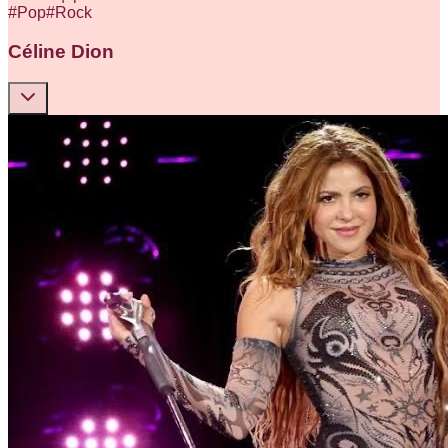
#
Pop
#
Rock
Céline Dion