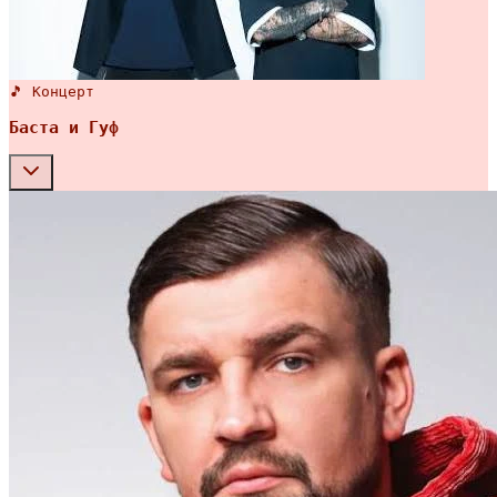
🎵 Концерт
Баста и Гуф