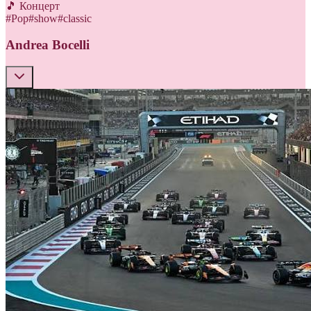
🎵 Концерт
#
Pop
#
show
#
classic
Andrea Bocelli