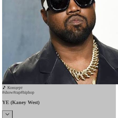
🎵 Концерт
#
show
#
rap
#
hiphop
YE (Kaney West)