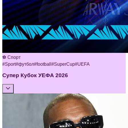
⚽ Спорт
#
Sport
#
футбол
#
football
#
SuperCup
#
UEFA
Супер Кубок УЕФА 2026