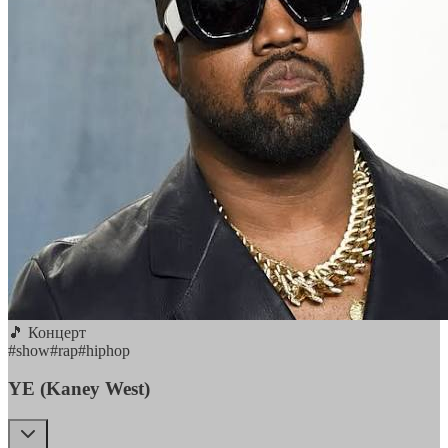
🎵 Концерт
#
show
#
rap
#
hiphop
YE (Kaney West)