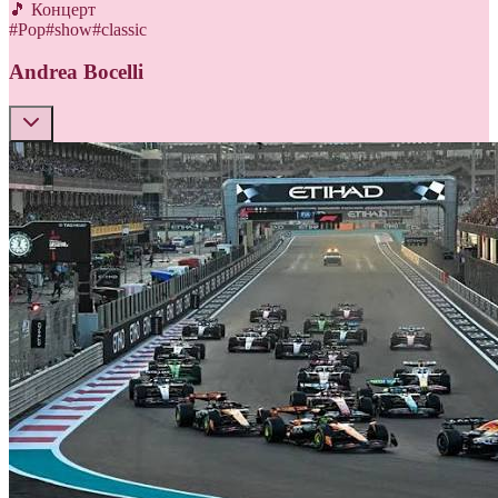
🎵 Концерт
#
Pop
#
show
#
classic
Andrea Bocelli