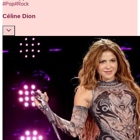
#
Pop
#
Rock
Céline Dion