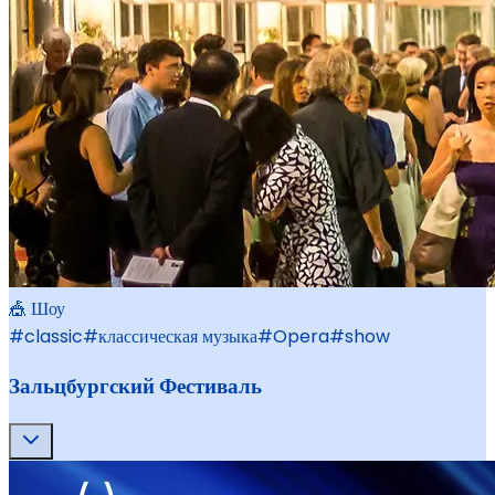
🎪 Шоу
#
classic
#
классическая музыка
#
Opera
#
show
Зальцбургский Фестиваль