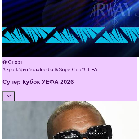
⚽ Спорт
#
Sport
#
футбол
#
football
#
SuperCup
#
UEFA
Супер Кубок УЕФА 2026