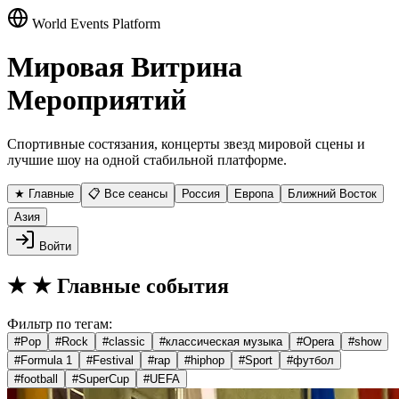
World Events Platform
Мировая Витрина
Мероприятий
Спортивные состязания, концерты звезд мировой сцены и
лучшие шоу на одной стабильной платформе.
★ Главные
📋 Все сеансы
Россия
Европа
Ближний Восток
Азия
Войти
★
★ Главные события
Фильтр по тегам:
#
Pop
#
Rock
#
classic
#
классическая музыка
#
Opera
#
show
#
Formula 1
#
Festival
#
rap
#
hiphop
#
Sport
#
футбол
#
football
#
SuperCup
#
UEFA