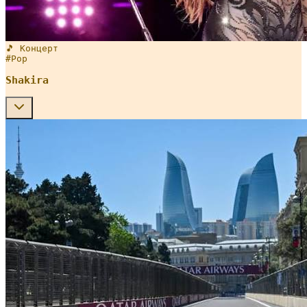
🎵 Концерт
#
Pop
Shakira