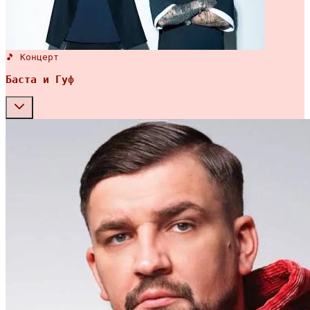
🎵 Концерт
Баста и Гуф