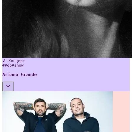
🎵 Концерт
#
Pop
#
show
Ariana Grande