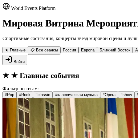
World Events Platform
Мировая Витрина Мероприят
Спортивные состязания, концерты звезд мировой сцены и лучш
★ Главные
📋 Все сеансы
Россия
Европа
Ближний Восток
А
Войти
★
★ Главные события
Фильтр по тегам:
#
Pop
#
Rock
#
classic
#
классическая музыка
#
Opera
#
show