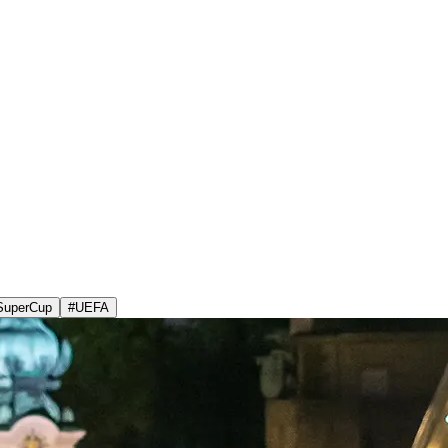
SuperCup
#
UEFA