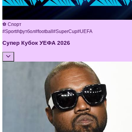
⚽ Спорт
#
Sport
#
футбол
#
football
#
SuperCup
#
UEFA
Супер Кубок УЕФА 2026