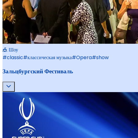
🎪 Шоу
#
classic
#
классическая музыка
#
Opera
#
show
Зальцбургский Фестиваль