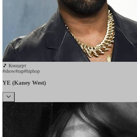
🎵 Концерт
#
show
#
rap
#
hiphop
YE (Kaney West)