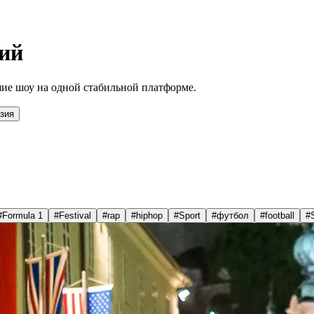
ий
ие шоу на одной стабильной платформе.
зия
#
Formula 1
#
Festival
#
rap
#
hiphop
#
Sport
#
футбол
#
football
#