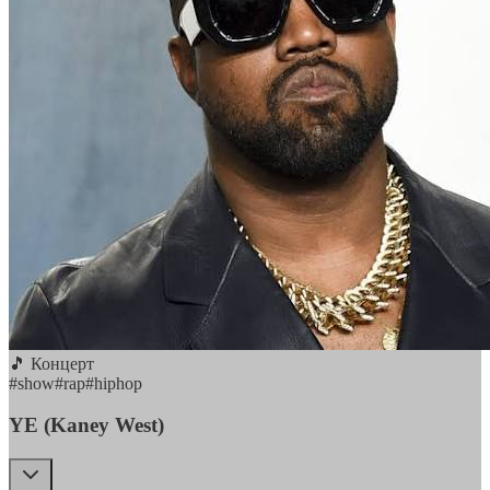
🎵 Концерт
#
show
#
rap
#
hiphop
YE (Kaney West)