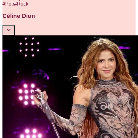
#
Pop
#
Rock
Céline Dion