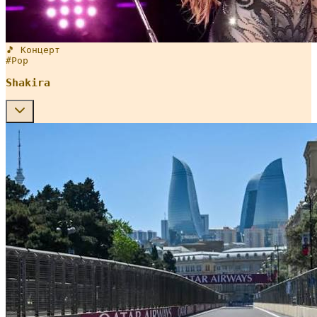
🎵 Концерт
#
Pop
Shakira