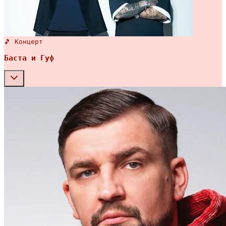
🎵 Концерт
Баста и Гуф