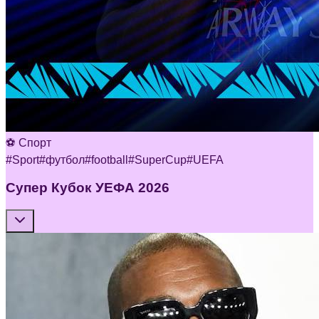
⚽ Спорт
#
Sport
#
футбол
#
football
#
SuperCup
#
UEFA
Супер Кубок УЕФА 2026