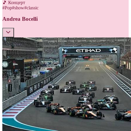
🎵 Концерт
#
Pop
#
show
#
classic
Andrea Bocelli