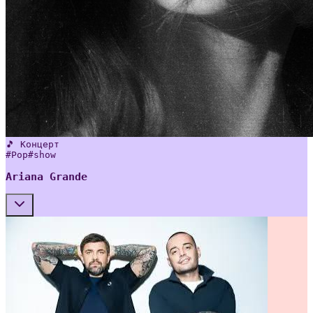
🎵 Концерт
#
Pop
#
show
Ariana Grande