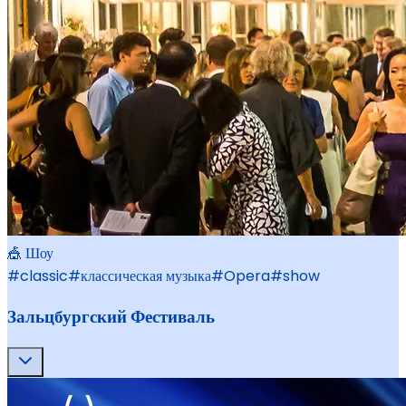
🎪 Шоу
#
classic
#
классическая музыка
#
Opera
#
show
Зальцбургский Фестиваль