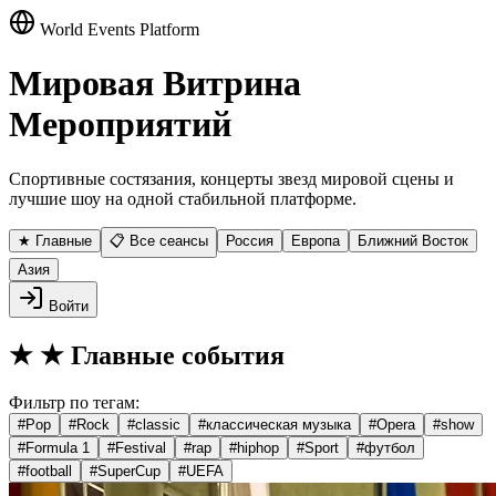
World Events Platform
Мировая Витрина
Мероприятий
Спортивные состязания, концерты звезд мировой сцены и
лучшие шоу на одной стабильной платформе.
★ Главные
📋 Все сеансы
Россия
Европа
Ближний Восток
Азия
Войти
★
★ Главные события
Фильтр по тегам:
#
Pop
#
Rock
#
classic
#
классическая музыка
#
Opera
#
show
#
Formula 1
#
Festival
#
rap
#
hiphop
#
Sport
#
футбол
#
football
#
SuperCup
#
UEFA