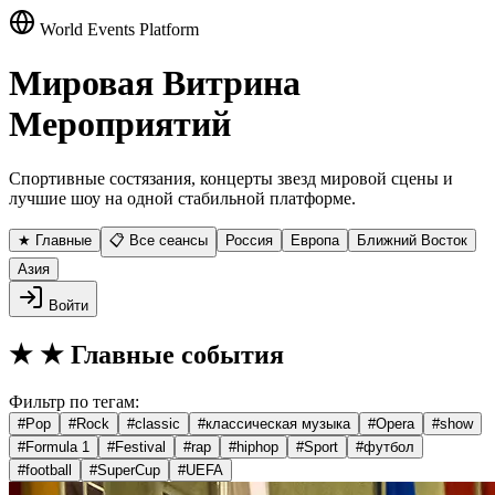
World Events Platform
Мировая Витрина
Мероприятий
Спортивные состязания, концерты звезд мировой сцены и
лучшие шоу на одной стабильной платформе.
★ Главные
📋 Все сеансы
Россия
Европа
Ближний Восток
Азия
Войти
★
★ Главные события
Фильтр по тегам:
#
Pop
#
Rock
#
classic
#
классическая музыка
#
Opera
#
show
#
Formula 1
#
Festival
#
rap
#
hiphop
#
Sport
#
футбол
#
football
#
SuperCup
#
UEFA