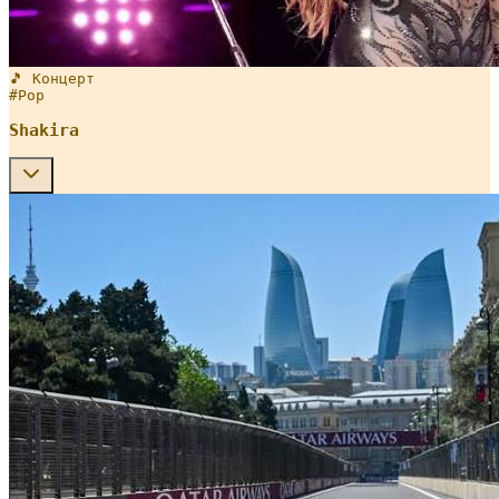
🎵 Концерт
#
Pop
Shakira