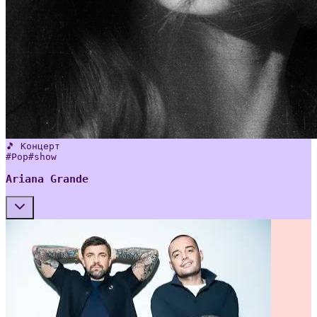
🎵 Концерт
#
Pop
#
show
Ariana Grande