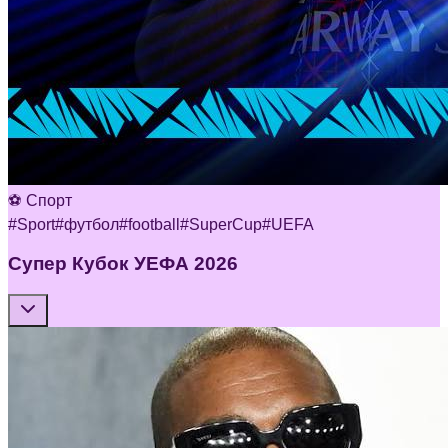
⚽ Спорт
#
Sport
#
футбол
#
football
#
SuperCup
#
UEFA
Супер Кубок УЕФА 2026