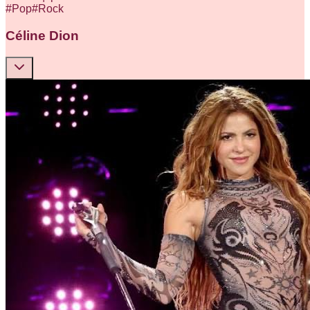
#
Pop
#
Rock
Céline Dion