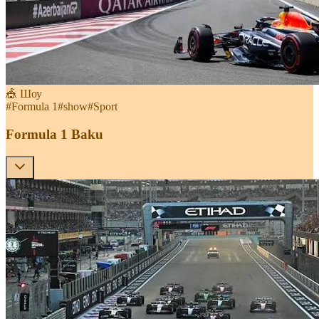
🎪 Шоу
#
Formula 1
#
show
#
Sport
Formula 1 Baku