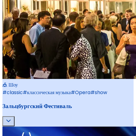
🎪 Шоу
#
classic
#
классическая музыка
#
Opera
#
show
Зальцбургский Фестиваль