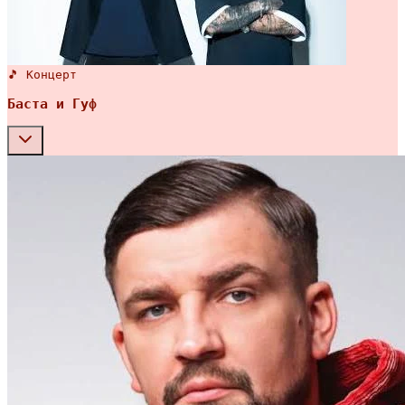
🎵 Концерт
Баста и Гуф