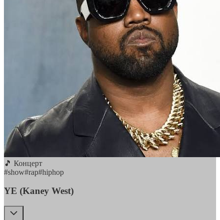
🎵 Концерт
#
show
#
rap
#
hiphop
YE (Kaney West)