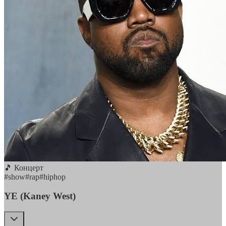
🎵 Концерт
#
show
#
rap
#
hiphop
YE (Kaney West)