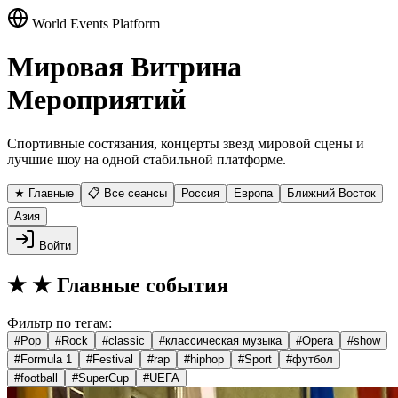
World Events Platform
Мировая Витрина
Мероприятий
Спортивные состязания, концерты звезд мировой сцены и
лучшие шоу на одной стабильной платформе.
★ Главные
📋 Все сеансы
Россия
Европа
Ближний Восток
Азия
Войти
★
★ Главные события
Фильтр по тегам:
#
Pop
#
Rock
#
classic
#
классическая музыка
#
Opera
#
show
#
Formula 1
#
Festival
#
rap
#
hiphop
#
Sport
#
футбол
#
football
#
SuperCup
#
UEFA