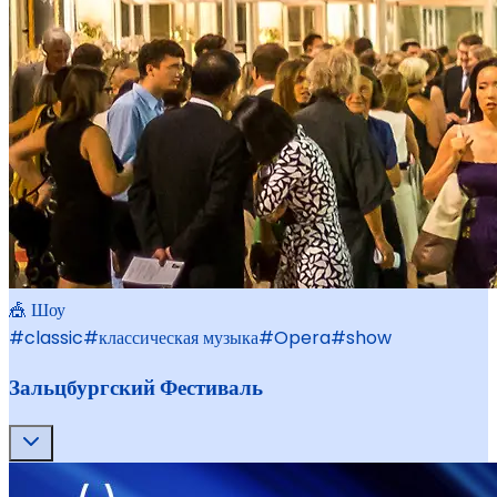
🎪 Шоу
#
classic
#
классическая музыка
#
Opera
#
show
Зальцбургский Фестиваль