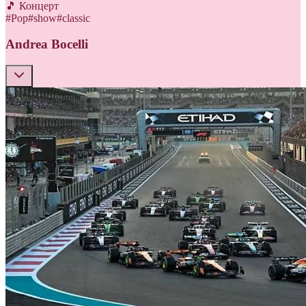
🎵 Концерт
#
Pop
#
show
#
classic
Andrea Bocelli