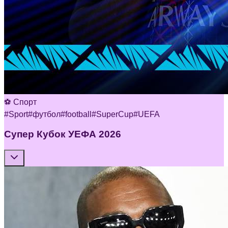
⚽ Спорт
#
Sport
#
футбол
#
football
#
SuperCup
#
UEFA
Супер Кубок УЕФА 2026