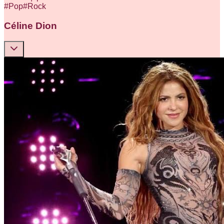
#
Pop
#
Rock
Céline Dion