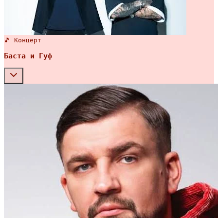
🎵 Концерт
Баста и Гуф