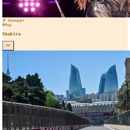
🎵 Концерт
#
Pop
Shakira