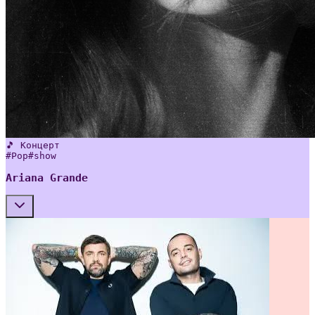
🎵 Концерт
#
Pop
#
show
Ariana Grande