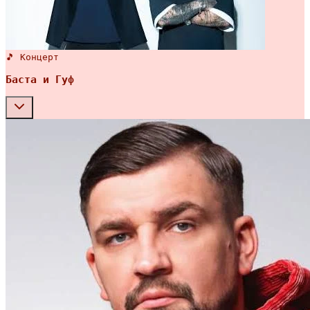
🎵 Концерт
Баста и Гуф