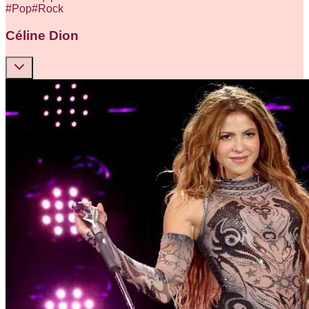
#
Pop
#
Rock
Céline Dion