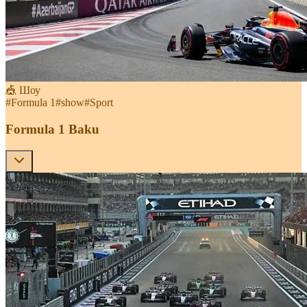
🎪 Шоу
#
Formula 1
#
show
#
Sport
Formula 1 Baku