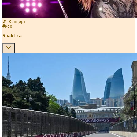
🎵 Концерт
#
Pop
Shakira