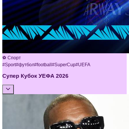
⚽ Спорт
#
Sport
#
футбол
#
football
#
SuperCup
#
UEFA
Супер Кубок УЕФА 2026