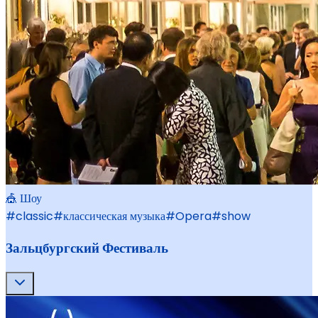
🎪 Шоу
#
classic
#
классическая музыка
#
Opera
#
show
Зальцбургский Фестиваль