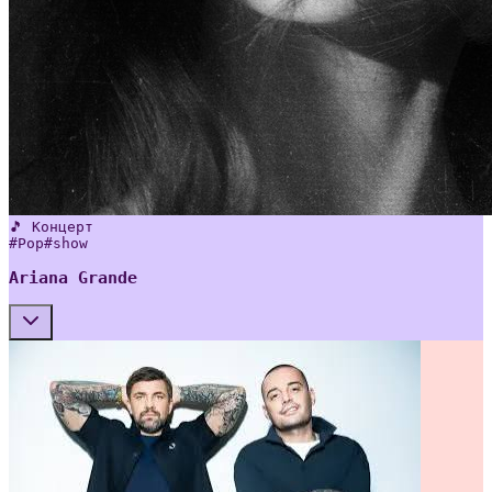
🎵 Концерт
#
Pop
#
show
Ariana Grande