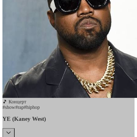
🎵 Концерт
#
show
#
rap
#
hiphop
YE (Kaney West)