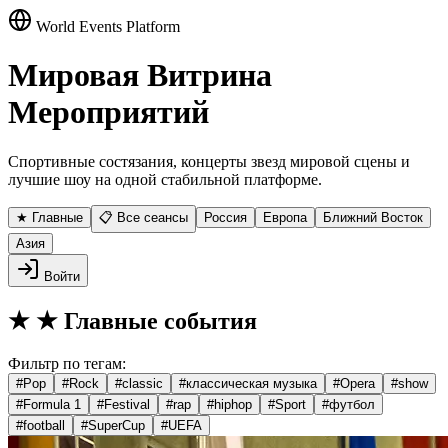
World Events Platform
Мировая Витрина
Мероприятий
Спортивные состязания, концерты звезд мировой сцены и
лучшие шоу на одной стабильной платформе.
★ Главные
📋 Все сеансы
Россия
Европа
Ближний Восток
Азия
Войти
★
★ Главные события
Фильтр по тегам:
#
Pop
#
Rock
#
classic
#
классическая музыка
#
Opera
#
show
#
Formula 1
#
Festival
#
rap
#
hiphop
#
Sport
#
футбол
#
football
#
SuperCup
#
UEFA