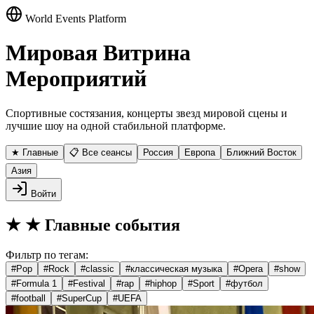
World Events Platform
Мировая Витрина
Мероприятий
Спортивные состязания, концерты звезд мировой сцены и
лучшие шоу на одной стабильной платформе.
★ Главные
📋 Все сеансы
Россия
Европа
Ближний Восток
Азия
Войти
★
★ Главные события
Фильтр по тегам:
#
Pop
#
Rock
#
classic
#
классическая музыка
#
Opera
#
show
#
Formula 1
#
Festival
#
rap
#
hiphop
#
Sport
#
футбол
#
football
#
SuperCup
#
UEFA