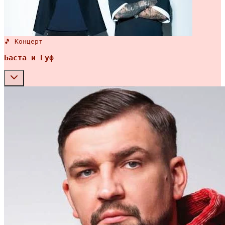
🎵 Концерт
Баста и Гуф