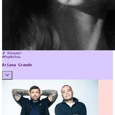
🎵 Концерт
#
Pop
#
show
Ariana Grande