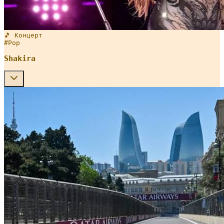
🎵 Концерт
#
Pop
Shakira