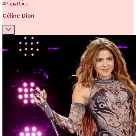
#
Pop
#
Rock
Céline Dion