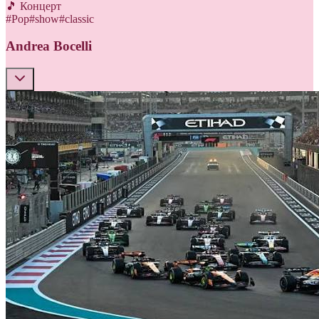
🎵 Концерт
#
Pop
#
show
#
classic
Andrea Bocelli