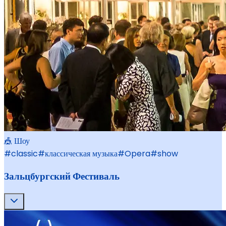
🎪 Шоу
#
classic
#
классическая музыка
#
Opera
#
show
Зальцбургский Фестиваль