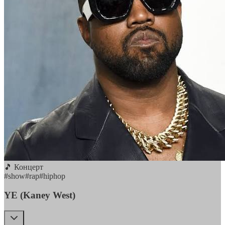
🎵 Концерт
#
show
#
rap
#
hiphop
YE (Kaney West)