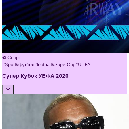
⚽ Спорт
#
Sport
#
футбол
#
football
#
SuperCup
#
UEFA
Супер Кубок УЕФА 2026