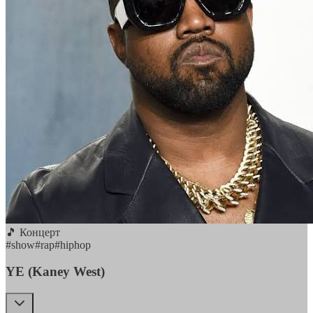
🎵 Концерт
#
show
#
rap
#
hiphop
YE (Kaney West)