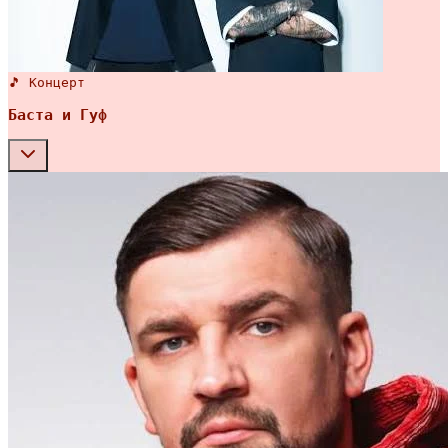
🎵 Концерт
Баста и Гуф