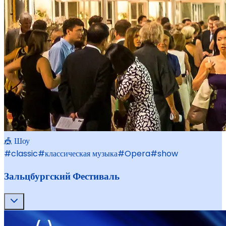
🎪 Шоу
#
classic
#
классическая музыка
#
Opera
#
show
Зальцбургский Фестиваль