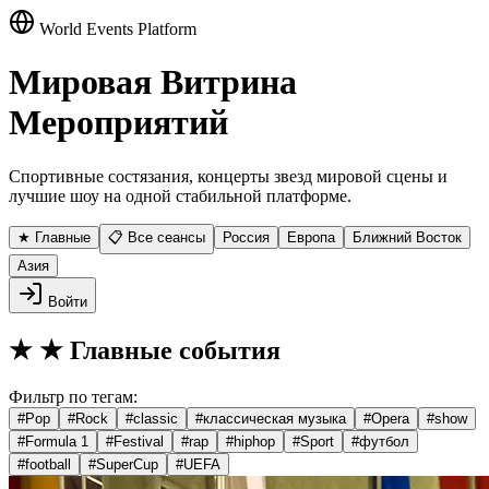
World Events Platform
Мировая Витрина
Мероприятий
Спортивные состязания, концерты звезд мировой сцены и
лучшие шоу на одной стабильной платформе.
★ Главные
📋 Все сеансы
Россия
Европа
Ближний Восток
Азия
Войти
★
★ Главные события
Фильтр по тегам:
#
Pop
#
Rock
#
classic
#
классическая музыка
#
Opera
#
show
#
Formula 1
#
Festival
#
rap
#
hiphop
#
Sport
#
футбол
#
football
#
SuperCup
#
UEFA