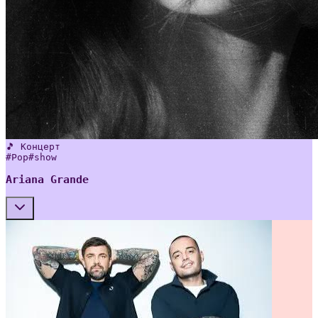
🎵 Концерт
#
Pop
#
show
Ariana Grande