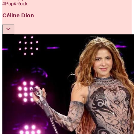
#
Pop
#
Rock
Céline Dion