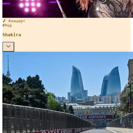
🎵 Концерт
#
Pop
Shakira