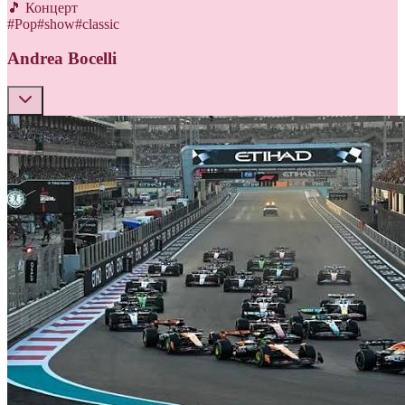
🎵 Концерт
#
Pop
#
show
#
classic
Andrea Bocelli