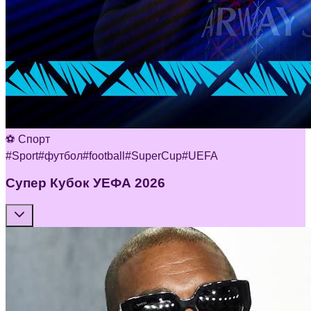
⚽ Спорт
#
Sport
#
футбол
#
football
#
SuperCup
#
UEFA
Супер Кубок УЕФА 2026