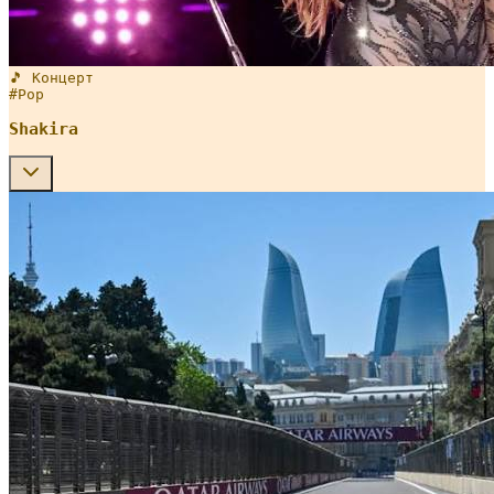
🎵 Концерт
#
Pop
Shakira