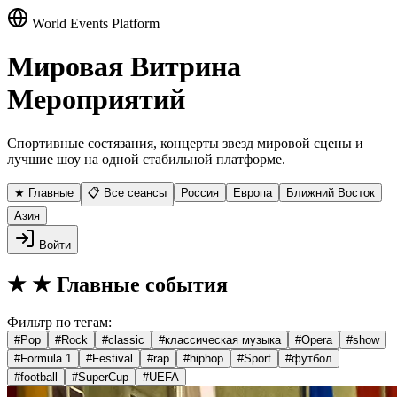
World Events Platform
Мировая Витрина
Мероприятий
Спортивные состязания, концерты звезд мировой сцены и
лучшие шоу на одной стабильной платформе.
★ Главные
📋 Все сеансы
Россия
Европа
Ближний Восток
Азия
Войти
★
★ Главные события
Фильтр по тегам:
#
Pop
#
Rock
#
classic
#
классическая музыка
#
Opera
#
show
#
Formula 1
#
Festival
#
rap
#
hiphop
#
Sport
#
футбол
#
football
#
SuperCup
#
UEFA