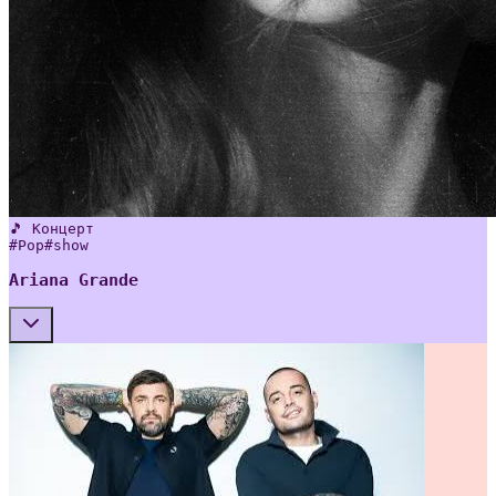
🎵 Концерт
#
Pop
#
show
Ariana Grande