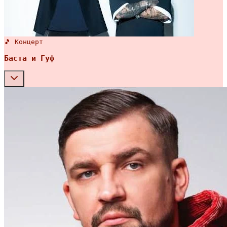
🎵 Концерт
Баста и Гуф