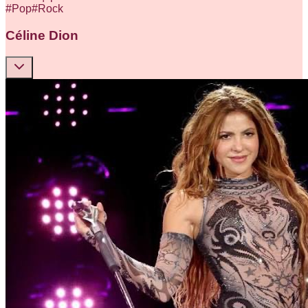
#
Pop
#
Rock
Céline Dion