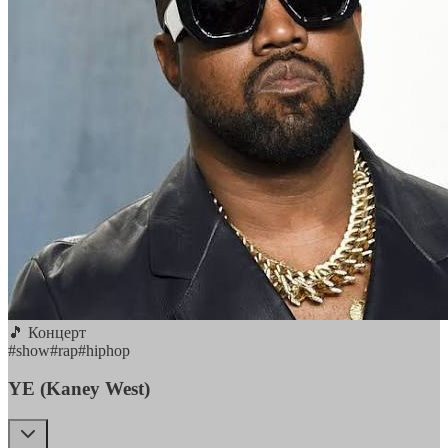
🎵 Концерт
#
show
#
rap
#
hiphop
YE (Kaney West)