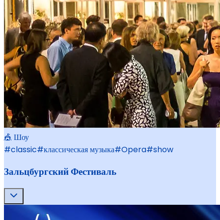
🎪 Шоу
#
classic
#
классическая музыка
#
Opera
#
show
Зальцбургский Фестиваль