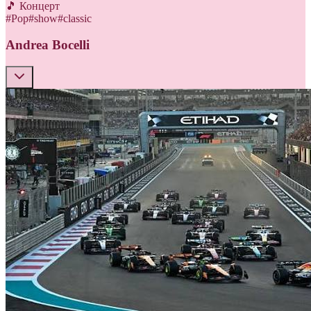
🎵 Концерт
#
Pop
#
show
#
classic
Andrea Bocelli