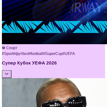
⚽ Спорт
#
Sport
#
футбол
#
football
#
SuperCup
#
UEFA
Супер Кубок УЕФА 2026