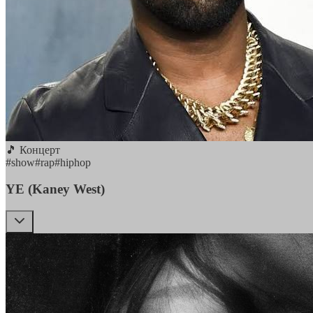
🎵 Концерт
#
show
#
rap
#
hiphop
YE (Kaney West)