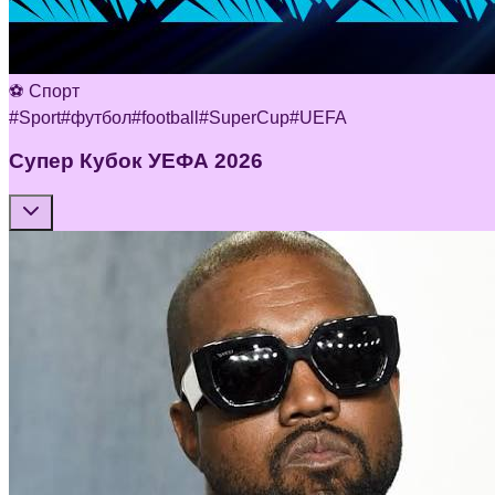
⚽ Спорт
#
Sport
#
футбол
#
football
#
SuperCup
#
UEFA
Супер Кубок УЕФА 2026