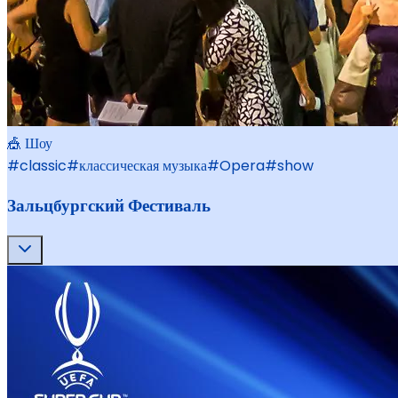
🎪 Шоу
#
classic
#
классическая музыка
#
Opera
#
show
Зальцбургский Фестиваль