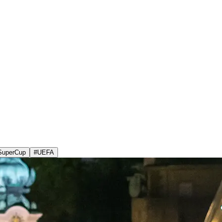
SuperCup
#
UEFA