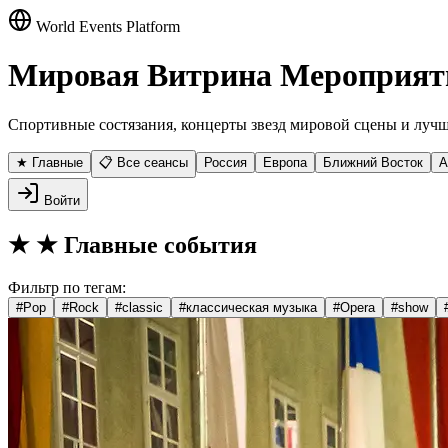
World Events Platform
Мировая Витрина Мероприят
Спортивные состязания, концерты звезд мировой сцены и лучш
★ Главные
📋 Все сеансы
Россия
Европа
Ближний Восток
А
Войти
★
★ Главные события
Фильтр по тегам:
#
Pop
#
Rock
#
classic
#
классическая музыка
#
Opera
#
show