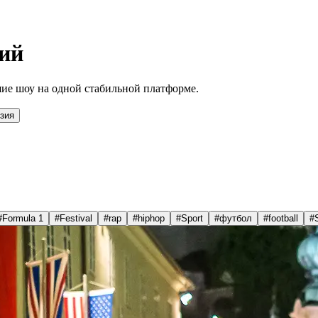
ий
ие шоу на одной стабильной платформе.
зия
#
Formula 1
#
Festival
#
rap
#
hiphop
#
Sport
#
футбол
#
football
#