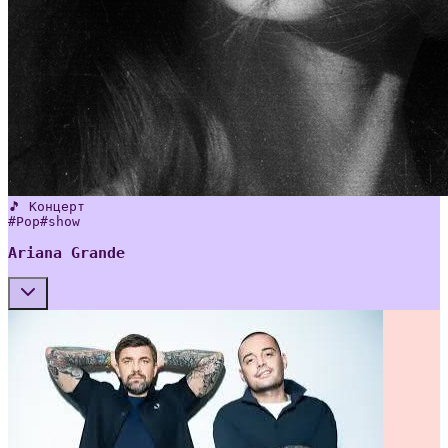
🎵 Концерт
#
Pop
#
show
Ariana Grande