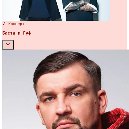
🎵 Концерт
Баста и Гуф