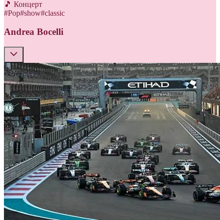
🎵 Концерт
#
Pop
#
show
#
classic
Andrea Bocelli