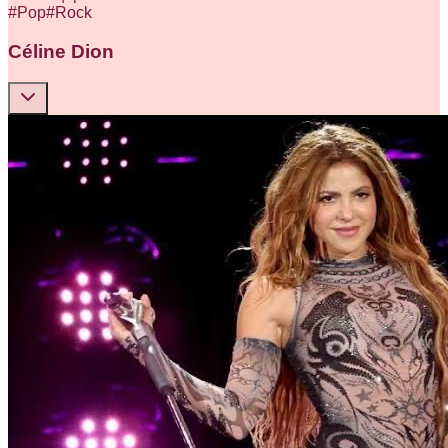
#
Pop
#
Rock
Céline Dion