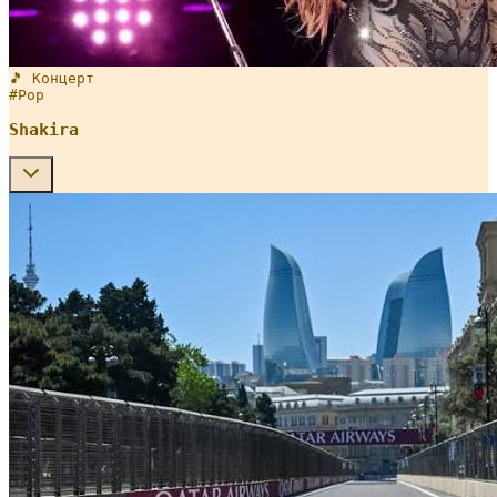
🎵 Концерт
#
Pop
Shakira