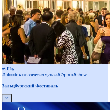
🎪 Шоу
#
classic
#
классическая музыка
#
Opera
#
show
Зальцбургский Фестиваль