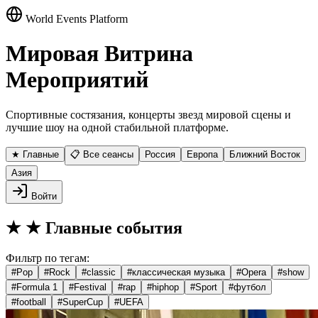
World Events Platform
Мировая Витрина
Мероприятий
Спортивные состязания, концерты звезд мировой сцены и
лучшие шоу на одной стабильной платформе.
★ Главные
📋 Все сеансы
Россия
Европа
Ближний Восток
Азия
Войти
★
★ Главные события
Фильтр по тегам:
#
Pop
#
Rock
#
classic
#
классическая музыка
#
Opera
#
show
#
Formula 1
#
Festival
#
rap
#
hiphop
#
Sport
#
футбол
#
football
#
SuperCup
#
UEFA