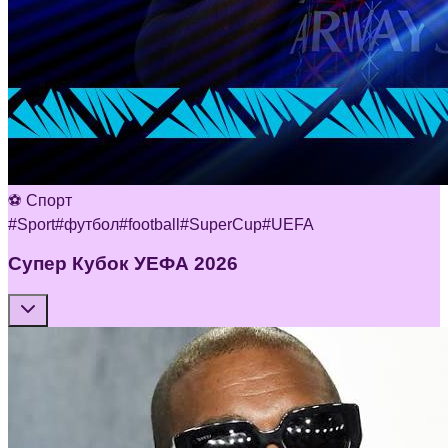
⚽ Спорт
#
Sport
#
футбол
#
football
#
SuperCup
#
UEFA
Супер Кубок УЕФА 2026