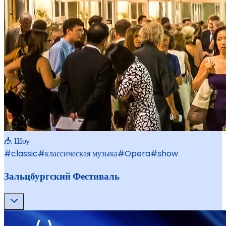
🎪 Шоу
#
classic
#
классическая музыка
#
Opera
#
show
Зальцбургский Фестиваль