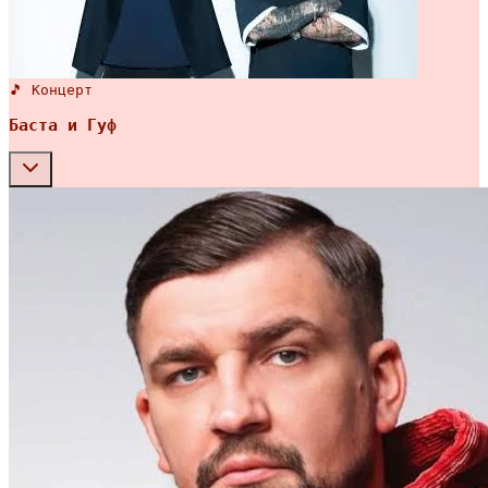
🎵 Концерт
Баста и Гуф