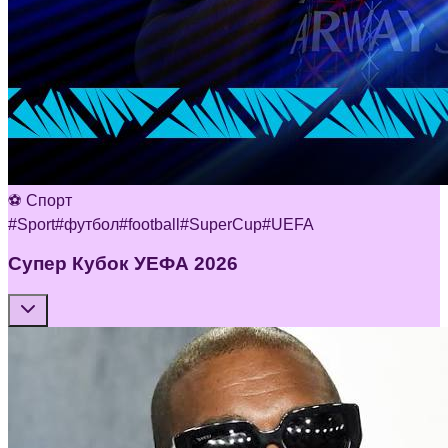
⚽ Спорт
#
Sport
#
футбол
#
football
#
SuperCup
#
UEFA
Супер Кубок УЕФА 2026