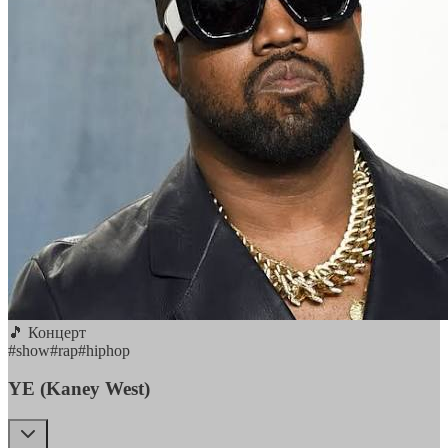
🎵 Концерт
#
show
#
rap
#
hiphop
YE (Kaney West)