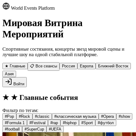
World Events Platform
Мировая Витрина
Мероприятий
Спортивные состязания, концерты звезд мировой сцены и
лучшие шоу на одной стабильной платформе.
★ Главные
📋 Все сеансы
Россия
Европа
Ближний Восток
Азия
Войти
★
★ Главные события
Фильтр по тегам:
#
Pop
#
Rock
#
classic
#
классическая музыка
#
Opera
#
show
#
Formula 1
#
Festival
#
rap
#
hiphop
#
Sport
#
футбол
#
football
#
SuperCup
#
UEFA