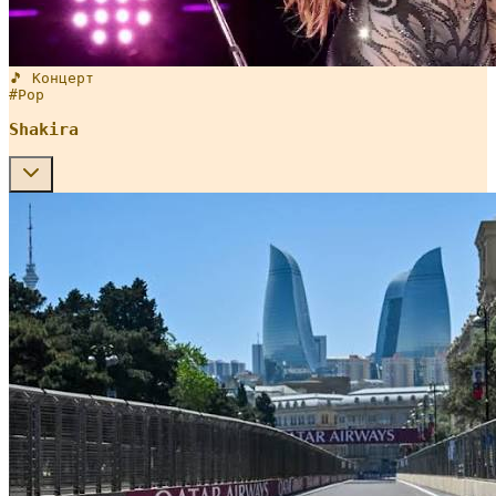
🎵 Концерт
#
Pop
Shakira