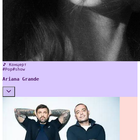
🎵 Концерт
#
Pop
#
show
Ariana Grande