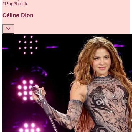
#
Pop
#
Rock
Céline Dion