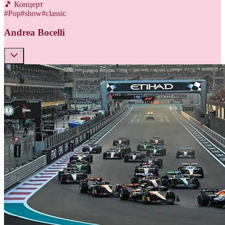
🎵 Концерт
#
Pop
#
show
#
classic
Andrea Bocelli