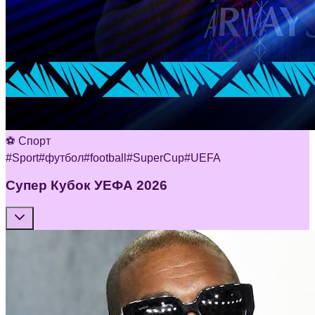
⚽ Спорт
#
Sport
#
футбол
#
football
#
SuperCup
#
UEFA
Супер Кубок УЕФА 2026