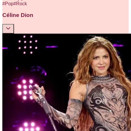
#
Pop
#
Rock
Céline Dion