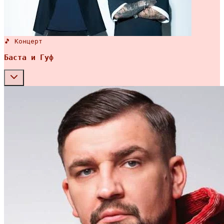
🎵 Концерт
Баста и Гуф