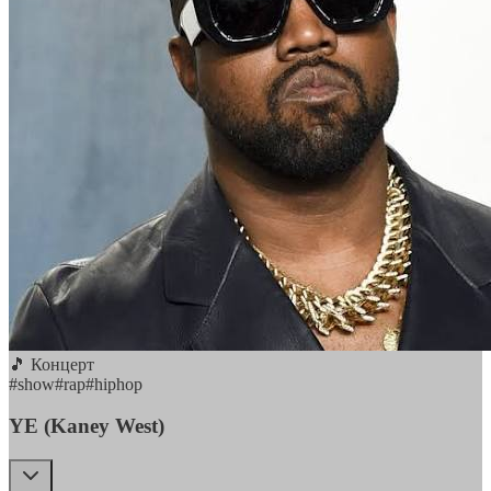
🎵 Концерт
#
show
#
rap
#
hiphop
YE (Kaney West)