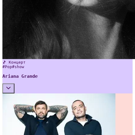
🎵 Концерт
#
Pop
#
show
Ariana Grande