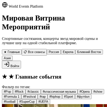
World Events Platform
Мировая Витрина
Мероприятий
Спортивные состязания, концерты звезд мировой сцены и
лучшие шоу на одной стабильной платформе.
★ Главные
📋 Все сеансы
Россия
Европа
Ближний Восток
Азия
Войти
★
★ Главные события
Фильтр по тегам:
#
Pop
#
Rock
#
classic
#
классическая музыка
#
Opera
#
show
#
Formula 1
#
Festival
#
rap
#
hiphop
#
Sport
#
футбол
#
football
#
SuperCup
#
UEFA