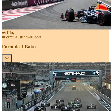
🎪 Шоу
#
Formula 1
#
show
#
Sport
Formula 1 Baku