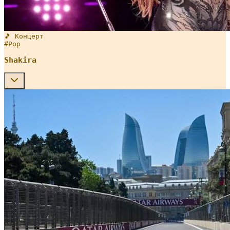
🎵 Концерт
#
Pop
Shakira