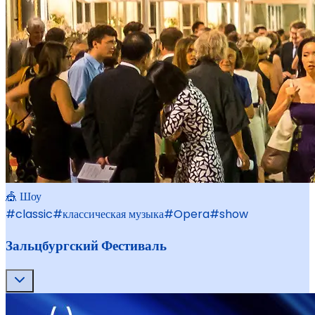
🎪 Шоу
#
classic
#
классическая музыка
#
Opera
#
show
Зальцбургский Фестиваль