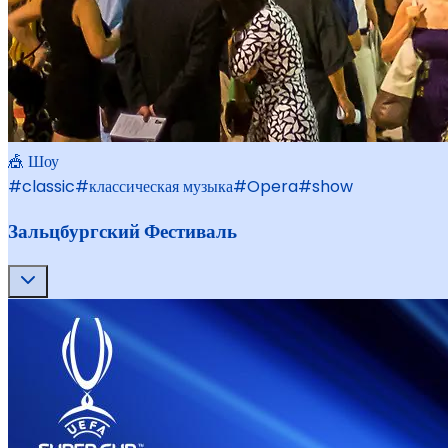
🎪 Шоу
#
classic
#
классическая музыка
#
Opera
#
show
Зальцбургский Фестиваль