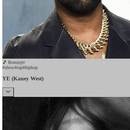
🎵 Концерт
#
show
#
rap
#
hiphop
YE (Kaney West)