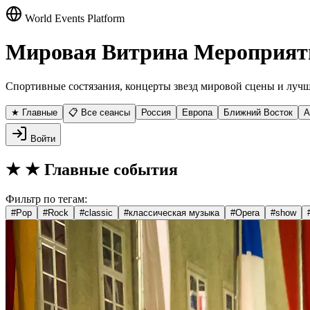
World Events Platform
Мировая Витрина Мероприят
Спортивные состязания, концерты звезд мировой сцены и лучш
★ Главные
📋 Все сеансы
Россия
Европа
Ближний Восток
А
Войти
★
★ Главные события
Фильтр по тегам:
#
Pop
#
Rock
#
classic
#
классическая музыка
#
Opera
#
show