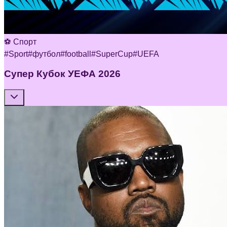
⚽ Спорт
#
Sport
#
футбол
#
football
#
SuperCup
#
UEFA
Супер Кубок УЕФА 2026