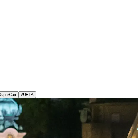
SuperCup
#
UEFA