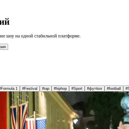
ий
ие шоу на одной стабильной платформе.
зия
#
Formula 1
#
Festival
#
rap
#
hiphop
#
Sport
#
футбол
#
football
#