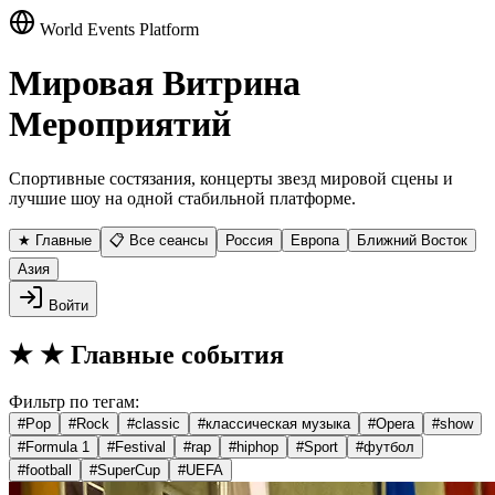
World Events Platform
Мировая Витрина
Мероприятий
Спортивные состязания, концерты звезд мировой сцены и
лучшие шоу на одной стабильной платформе.
★ Главные
📋 Все сеансы
Россия
Европа
Ближний Восток
Азия
Войти
★
★ Главные события
Фильтр по тегам:
#
Pop
#
Rock
#
classic
#
классическая музыка
#
Opera
#
show
#
Formula 1
#
Festival
#
rap
#
hiphop
#
Sport
#
футбол
#
football
#
SuperCup
#
UEFA