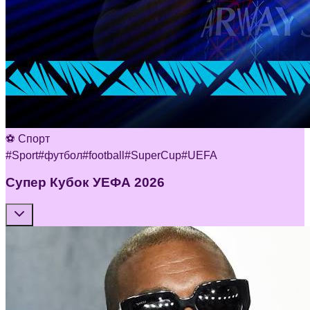
⚽ Спорт
#
Sport
#
футбол
#
football
#
SuperCup
#
UEFA
Супер Кубок УЕФА 2026