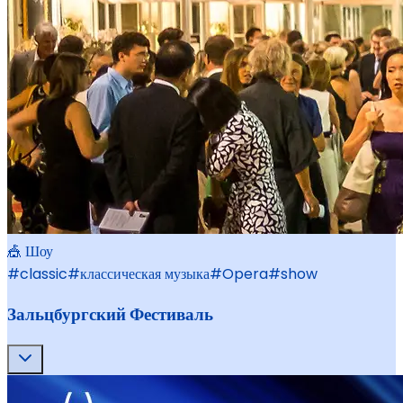
🎪 Шоу
#
classic
#
классическая музыка
#
Opera
#
show
Зальцбургский Фестиваль