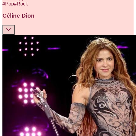
#
Pop
#
Rock
Céline Dion