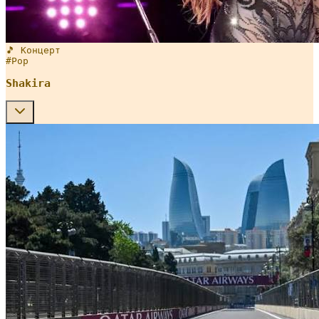
🎵 Концерт
#
Pop
Shakira