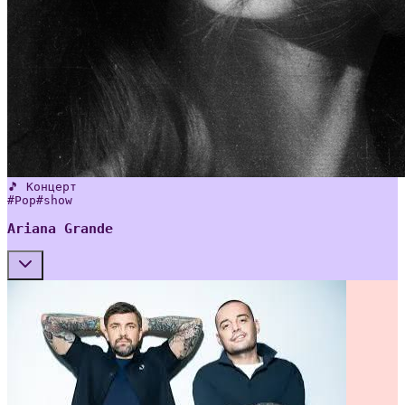
🎵 Концерт
#
Pop
#
show
Ariana Grande