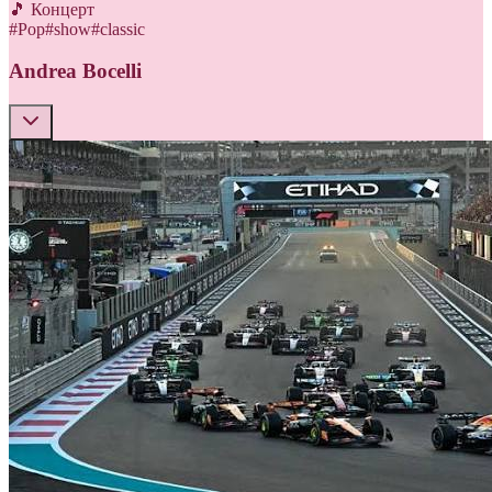
🎵 Концерт
#
Pop
#
show
#
classic
Andrea Bocelli