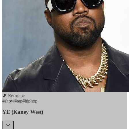
🎵 Концерт
#
show
#
rap
#
hiphop
YE (Kaney West)