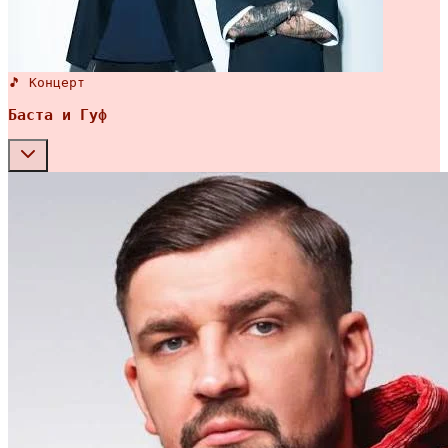
🎵 Концерт
Баста и Гуф