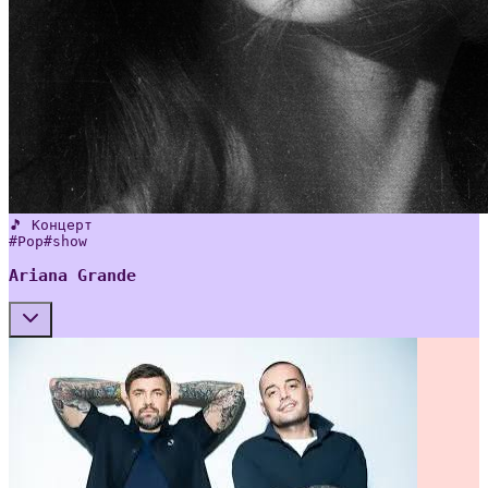
🎵 Концерт
#
Pop
#
show
Ariana Grande