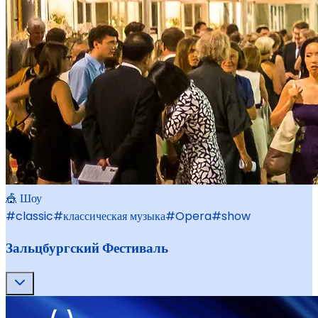
🎪 Шоу
#
classic
#
классическая музыка
#
Opera
#
show
Зальцбургский Фестиваль