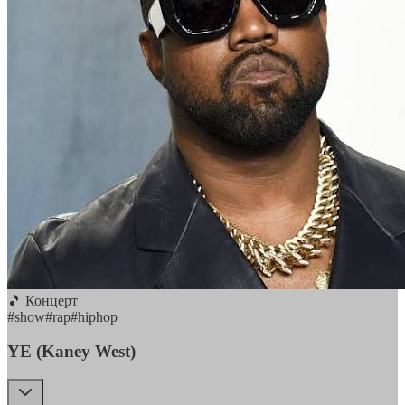
🎵 Концерт
#
show
#
rap
#
hiphop
YE (Kaney West)