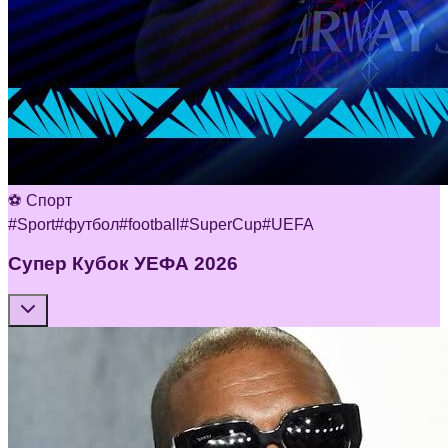
⚽ Спорт
#
Sport
#
футбол
#
football
#
SuperCup
#
UEFA
Супер Кубок УЕФА 2026