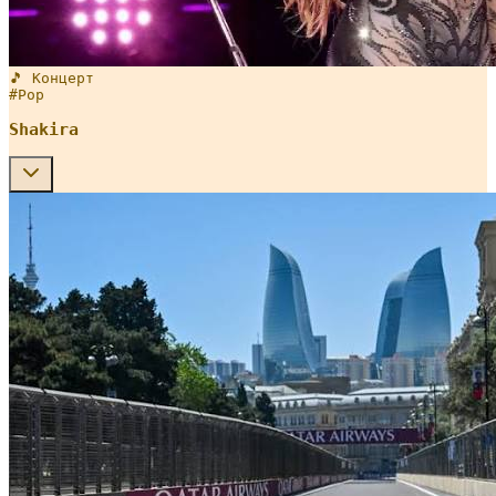
🎵 Концерт
#
Pop
Shakira