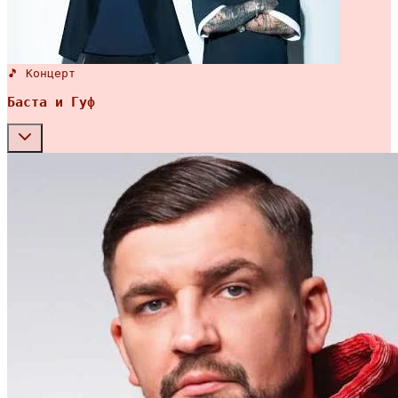
🎵 Концерт
Баста и Гуф