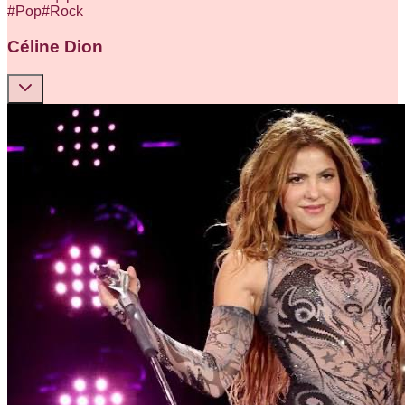
#
Pop
#
Rock
Céline Dion