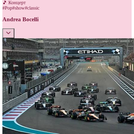
🎵 Концерт
#
Pop
#
show
#
classic
Andrea Bocelli