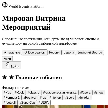
World Events Platform
Мировая Витрина
Мероприятий
Спортивные состязания, концерты звезд мировой сцены и
лучшие шоу на одной стабильной платформе.
★ Главные
📋 Все сеансы
Россия
Европа
Ближний Восток
Азия
Войти
★
★ Главные события
Фильтр по тегам:
#
Pop
#
Rock
#
classic
#
классическая музыка
#
Opera
#
show
#
Formula 1
#
Festival
#
rap
#
hiphop
#
Sport
#
футбол
#
football
#
SuperCup
#
UEFA